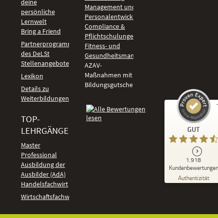
deine
Management und
persönliche
Personalentwicklung
Lernwelt
Compliance &
Bring a Friend
Pflichtschulungen
Partnerprogramm
Fitness- und
des DeLSt
Gesundheitsmanagement
Stellenangebote
AZAV-
Maßnahmen mit
Lexikon
Bildungsgutschein
Details zu
Weiterbildungen
TOP-
Kundenbewertungen und Erfahrungen zu
LEHRGÄNGE
GUT
DeLSt - Deutsches eLearning Studieninstitut
Master
Professional
GUT
1.918
%
92
Ausbildung der
Kundenbewertunge
Ausbilder (AdA)
Empfehlungen auf
Authentizität
ProvenExpert.com
Handelsfachwirt
5,00
/
4,37
Kundenbewertungen
Wirtschaftsfachwirt
91
1.827
Bewertungen auf