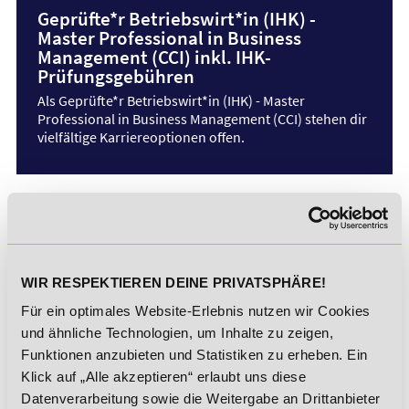
Geprüfte*r Betriebswirt*in (IHK) -
Master Professional in Business
Management (CCI) inkl. IHK-
Prüfungsgebühren
Als Geprüfte*r Betriebswirt*in (IHK) - Master
Professional in Business Management (CCI) stehen dir
vielfältige Karriereoptionen offen.
Geprüfte*r Fachwirt*in im Gesundheits-
und Sozialwesen (IHK) inkl. IHK-
Prüfungsgebühren
Mit dem*der Geprüfte*n Fachwirt*in im Gesundheits-
WIR RESPEKTIEREN DEINE PRIVATSPHÄRE!
und Sozialwesen (IHK) erwirbst du einen Abschluss
Für ein optimales Website-Erlebnis nutzen wir Cookies
auf Bachelorniveau bei flexibler Zeiteinteilung.
und ähnliche Technologien, um Inhalte zu zeigen,
Funktionen anzubieten und Statistiken zu erheben. Ein
Klick auf „Alle akzeptieren“ erlaubt uns diese
Geprüfte*r Handelsfachwirt*in (IHK)
Datenverarbeitung sowie die Weitergabe an Drittanbieter