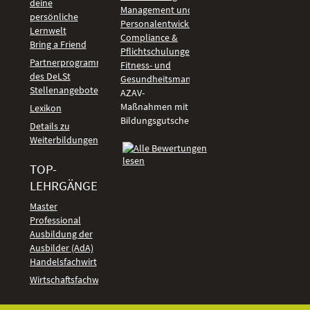
deine
Management und
persönliche
Personalentwicklung
Lernwelt
Compliance &
Bring a Friend
Pflichtschulungen
Partnerprogramm
Fitness- und
des DeLSt
Gesundheitsmanagement
Stellenangebote
AZAV-
Maßnahmen mit
Lexikon
Bildungsgutschein
Details zu
Weiterbildungen
TOP-
LEHRGÄNGE
Kundenbewertungen
Master
Professional
Ausbildung der
Ausbilder (AdA)
Handelsfachwirt
Wirtschaftsfachwirt