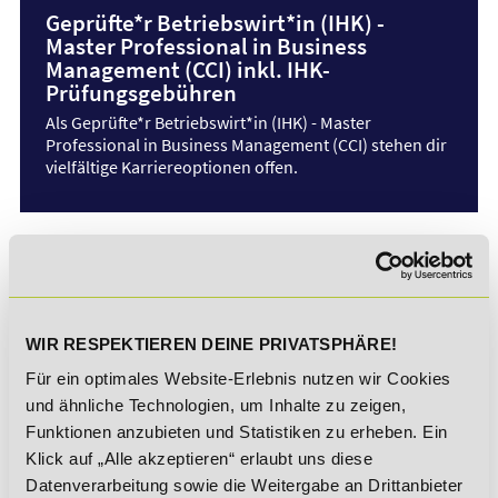
Geprüfte*r Betriebswirt*in (IHK) -
Master Professional in Business
Management (CCI) inkl. IHK-
Prüfungsgebühren
Als Geprüfte*r Betriebswirt*in (IHK) - Master
Professional in Business Management (CCI) stehen dir
vielfältige Karriereoptionen offen.
Geprüfte*r Fachwirt*in im Gesundheits-
und Sozialwesen (IHK) inkl. IHK-
Prüfungsgebühren
Mit dem*der Geprüfte*n Fachwirt*in im Gesundheits-
WIR RESPEKTIEREN DEINE PRIVATSPHÄRE!
und Sozialwesen (IHK) erwirbst du einen Abschluss
Für ein optimales Website-Erlebnis nutzen wir Cookies
auf Bachelorniveau bei flexibler Zeiteinteilung.
und ähnliche Technologien, um Inhalte zu zeigen,
Funktionen anzubieten und Statistiken zu erheben. Ein
Klick auf „Alle akzeptieren“ erlaubt uns diese
Geprüfte*r Handelsfachwirt*in (IHK)
Datenverarbeitung sowie die Weitergabe an Drittanbieter