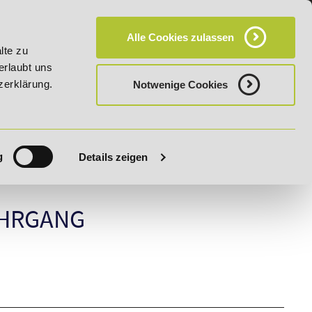
KT
HÄUFIG GESTELLTE FRAGEN (FAQ)
CAMPUS
Alle Cookies zulassen
Manager" vom 28. Juli - 06. August 2026!
Unser Karrieret
lte zu
erlaubt uns
zerklärung.
Notwenige Cookies
g
Details zeigen
HRGANG