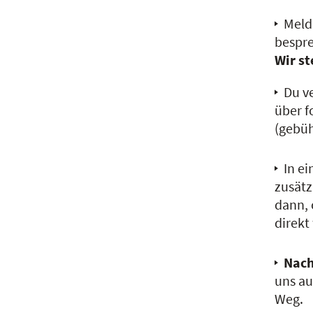
Meld
bespre
Wir st
Du v
über f
(gebüh
In e
zusätz
dann, 
direkt
Nach
uns au
Weg.