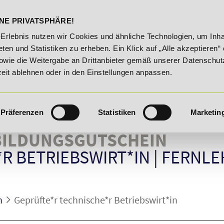
DELST
STUDIENINFOS
KONTA
NE PRIVATSPHÄRE!
Unser Karrieretipp der Woche: 25% Rabatt auf "E-Commerce 
-Erlebnis nutzen wir Cookies und ähnliche Technologien, um Inha
ten und Statistiken zu erheben. Ein Klick auf „Alle akzeptieren“ 
owie die Weitergabe an Drittanbieter gemäß unserer Datenschut
zeit ablehnen oder in den Einstellungen anpassen.
Präferenzen
Statistiken
Marketin
ILDUNGSGUTSCHEIN
R BETRIEBSWIRT*IN
|
FERNLE
n
Geprüfte*r technische*r Betriebswirt*in