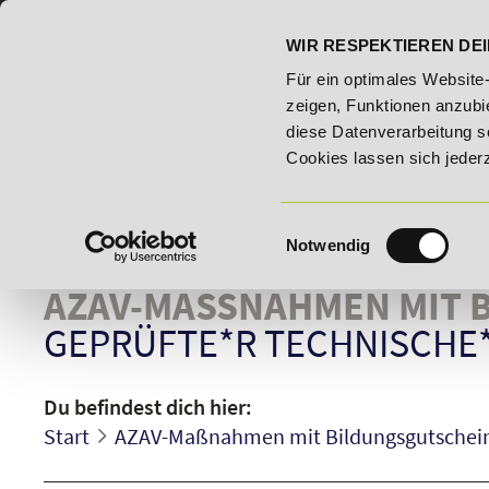
07191 - 22986 - 0
BILDUNGSHOTLINE:
WIR RESPEKTIEREN DEI
tt auf "E-Commerce Manager" vom 28. Juli - 06. August 2026!
Für ein optimales Website
zeigen, Funktionen anzubie
diese Datenverarbeitung s
Cookies lassen sich jeder
Einwilligungsauswahl
Notwendig
AZAV-MASSNAHMEN MIT B
GEPRÜFTE*R TECHNISCHE*
Du befindest dich hier:
Start
AZAV-Maßnahmen mit Bildungsgutschei