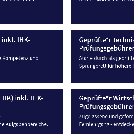
 inkl. IHK-
Geprüfte*r technis
Prüfungsgebühre
he Kompetenz und
Starte durch als geprüft
Sprungbrett für höhere 
IHK) inkl. IHK-
Geprüfte*r Wirtsch
Prüfungsgebühre
e
Zugelassene und geförde
he Aufgabenbereiche.
Fernlehrgang - entdecke 