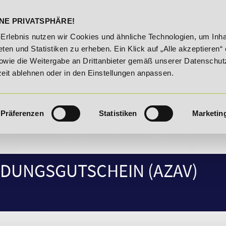
DELST
STUDIENINFOS
KONTA
NE PRIVATSPHÄRE!
e Manager" vom 28. Juli - 06. August 2026!
Unser Karrier
-Erlebnis nutzen wir Cookies und ähnliche Technologien, um Inha
ten und Statistiken zu erheben. Ein Klick auf „Alle akzeptieren“ 
owie die Weitergabe an Drittanbieter gemäß unserer Datenschut
zeit ablehnen oder in den Einstellungen anpassen.
Präferenzen
Statistiken
Marketin
DUNGSGUTSCHEIN (AZAV)