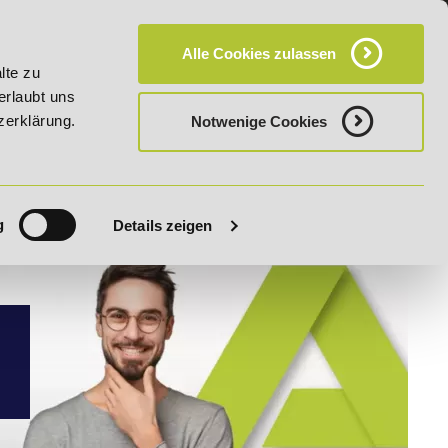
KT
HÄUFIG GESTELLTE FRAGEN (FAQ)
CAMPUS
Alle Cookies zulassen
etipp der Woche: 25% Rabatt auf "E-Commerce Manager" vom 28. Ju
lte zu
erlaubt uns
zerklärung.
Notwenige Cookies
g
Details zeigen