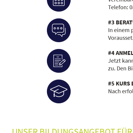
Telefon: 0
#3 BERA
In einem 
Voraussetz
#4 ANME
Jetzt kan
zu. Den Bi
#5 KURS 
Nach erfo
UNSER BILDUNGSANGEBOT FÜR