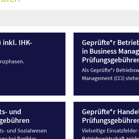
 inkl. IHK-
Geprüfte*r Betrieb
in Business Manag
Prüfungsgebühre
enzphasen.
Als Geprüfte*r Betriebsw
Management (CCI) stehen 
ts- und
Geprüfte*r Handel
sgebühren
Prüfungsgebühre
ts- und Sozialwesen
Vielseitige Einsatzfelde
au bei flexibler
Betriebswirtschaft zeich