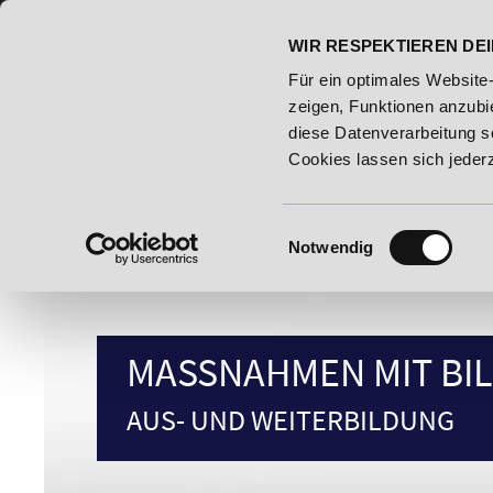
07191 - 22986 - 0
BILDUNGSHOTLINE:
WIR RESPEKTIEREN DEI
Unser Karrieretipp der Woche: 25% Rabatt auf "E-Commerc
Für ein optimales Website
zeigen, Funktionen anzubie
diese Datenverarbeitung s
Cookies lassen sich jeder
Einwilligungsauswahl
Notwendig
MASSNAHMEN MIT BIL
AUS- UND WEITERBILDUNG