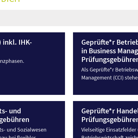
 inkl. IHK-
Geprüfte*r Betrieb
in Business Manag
Prüfungsgebühre
enzphasen.
Als Geprüfte*r Betriebsw
Management (CCI) stehen 
ts- und
Geprüfte*r Handel
sgebühren
Prüfungsgebühre
ts- und Sozialwesen
Vielseitige Einsatzfelde
au bei flexibler
Betriebswirtschaft zeich