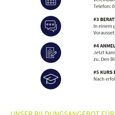
Telefon: 0
#3 BERA
In einem 
Voraussetz
#4 ANME
Jetzt kan
zu. Den Bi
#5 KURS 
Nach erfo
UNSER BILDUNGSANGEBOT FÜR