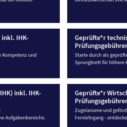
 inkl. IHK-
Geprüfte*r technis
Prüfungsgebühre
he Kompetenz und
Starte durch als geprüft
Sprungbrett für höhere 
IHK) inkl. IHK-
Geprüfte*r Wirtsch
Prüfungsgebühre
e
Zugelassene und geförde
he Aufgabenbereiche.
Fernlehrgang - entdecke 