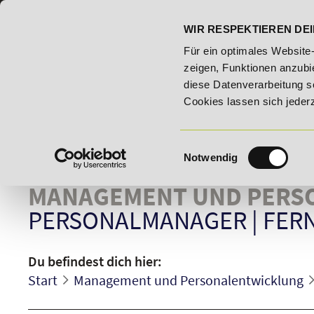
07191 - 22986 - 0
BILDUNGSHOTLINE:
WIR RESPEKTIEREN DEI
dungsroute!
20% Rabatt bis 03.09.2026 - Bildungsroute!
Für ein optimales Website
zeigen, Funktionen anzubie
diese Datenverarbeitung s
Cookies lassen sich jeder
Einwilligungsauswahl
Notwendig
MANAGEMENT UND PERS
PERSONALMANAGER
|
FER
Du befindest dich hier:
Start
Management und Personalentwicklung