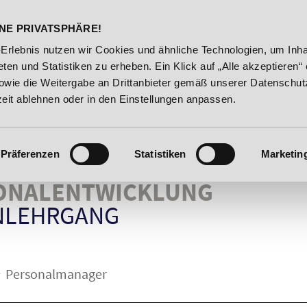
DELST
STUDIENINFOS
KONTA
NE PRIVATSPHÄRE!
20% Rabatt bis 03.09.2026 - Bildungsroute!
20% Rabatt
-Erlebnis nutzen wir Cookies und ähnliche Technologien, um Inha
ten und Statistiken zu erheben. Ein Klick auf „Alle akzeptieren“ 
owie die Weitergabe an Drittanbieter gemäß unserer Datenschut
zeit ablehnen oder in den Einstellungen anpassen.
Präferenzen
Statistiken
Marketin
ONALENTWICKLUNG
NLEHRGANG
Personalmanager