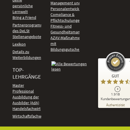
Management und
persönliche
Personalentwicklung
Lernwelt
Compliance &
Bring a Friend
Pflichtschulungen
Partnerprogramm
Fitness- und
des DeLSt
Gesundheitsmanagement
Stellenangebote
AZAV-Maßnahmen
mit
Lexikon
Bildungsgutschein
Details zu
Weiterbildungen
TOP-
Kundenbewertungen und Erfahrungen zu
LEHRGÄNGE
GUT
DeLSt - Deutsches eLearning Studieninstitut
Master
Professional
GUT
1.918
%
92
Ausbildung der
Kundenbewertunge
Ausbilder (AdA)
Empfehlungen auf
Authentizität
ProvenExpert.com
Handelsfachwirt
5,00
/
4,37
Kundenbewertungen
Wirtschaftsfachwirt
91
1.827
Bewertungen auf
7
Bewertungen von