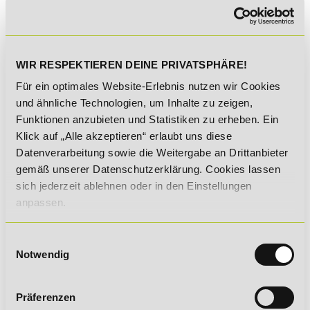
WIR RESPEKTIEREN DEINE PRIVATSPHÄRE!
Für ein optimales Website-Erlebnis nutzen wir Cookies
Du möchtest als Ausbildender Auszubildende durch ihre
und ähnliche Technologien, um Inhalte zu zeigen,
Ausbildung bis zur Prüfung begleiten? Du möchtest dich für
Funktionen anzubieten und Statistiken zu erheben. Ein
die Prüfung ideal vorbereiten, aber kannst die Kosten nicht
Klick auf „Alle akzeptieren“ erlaubt uns diese
alleine tragen? Dann gibt es verschiedene
Datenverarbeitung sowie die Weitergabe an Drittanbieter
Fördermöglichkeiten
für die Ausbildung zum Ausbilder, die
gemäß unserer Datenschutzerklärung. Cookies lassen
dir finanzielle Unterstützung bietet, damit du schon bald
deine Eignung nach AdA unter Beweis stellen kannst.
sich jederzeit ablehnen oder in den Einstellungen
anpassen.
Für Arbeitslose oder von Arbeitslosigkeit Bedrohte gibt es
von der Bundesagentur für Arbeit den
Bildungsgutschein
,
der die Kosten für deine Fortbildung zum Ausbilder
Einwilligungsauswahl
übernehmen kann. Neben den Kosten für die Weiterbildung
Notwendig
können mit dem Fördergutschein sogar auch Fahrt- oder
Verpflegungskosten finanziert werden.
Präferenzen
Zudem gibt es noch die Möglichkeit einen
Zuschuss deines