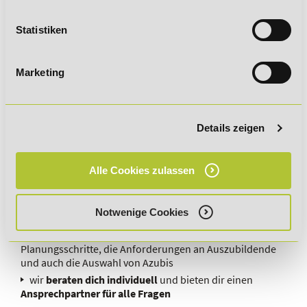
Bundeslandes
für deine Weiterbildung zu bekommen.
Statistiken
Unsere professionelle Ausbildung bereitet dich optimal auf
diene IHK-Prüfung vor.
Marketing
Deine Vorteile am DeLSt
Unkomplizierte Online-Anmeldung
für schnellen Start
nach Ihren Wünschen
Details zeigen
Experten
begleiten dich durch deine Ausbildung bis zur
Prüfung
Alle Cookies zulassen
wir stellen dir
realistische Arbeitsaufgaben
und erhöhen
deine Chancen auf das Bestehen der Prüfung
wir ermöglichen dir den
Austausch mit Mitwirkenden
Notwenige Cookies
und Tutoren
aus der Praxis
du erfährst
alles über Ausbildungsvoraussetzungen,
die
Planungsschritte, die Anforderungen an Auszubildende
und auch die Auswahl von Azubis
wir
beraten dich individuell
und bieten dir einen
Ansprechpartner für alle Fragen