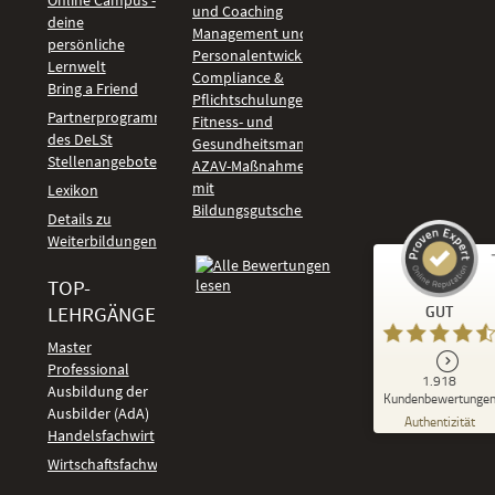
und Coaching
deine
Management und
persönliche
Personalentwicklung
Lernwelt
Compliance &
Bring a Friend
Pflichtschulungen
Partnerprogramm
Fitness- und
des DeLSt
Gesundheitsmanagement
Stellenangebote
AZAV-Maßnahmen
mit
Lexikon
Bildungsgutschein
Details zu
Weiterbildungen
TOP-
Kundenbewertungen und Erfahrungen zu
LEHRGÄNGE
GUT
DeLSt - Deutsches eLearning Studieninstitut
Master
Professional
GUT
1.918
%
92
Ausbildung der
Kundenbewertunge
Ausbilder (AdA)
Empfehlungen auf
Authentizität
ProvenExpert.com
Handelsfachwirt
5,00
/
4,37
Kundenbewertungen
Wirtschaftsfachwirt
91
1.827