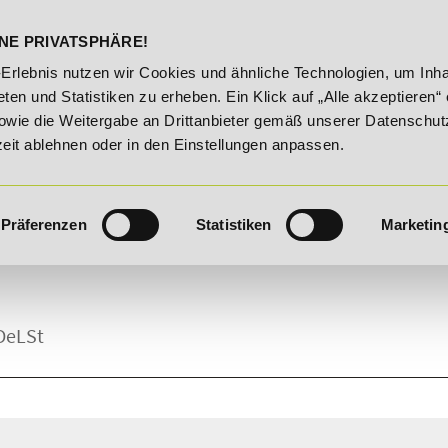
DELST
STUDIENINFOS
KONTA
NE PRIVATSPHÄRE!
26!
Unser Karrieretipp der Woche: 25% Rabatt auf "E-Com
-Erlebnis nutzen wir Cookies und ähnliche Technologien, um Inha
ten und Statistiken zu erheben. Ein Klick auf „Alle akzeptieren“ 
owie die Weitergabe an Drittanbieter gemäß unserer Datenschut
zeit ablehnen oder in den Einstellungen anpassen.
Präferenzen
Statistiken
Marketin
IUM ERFAHRUNGEN.
 DeLSt