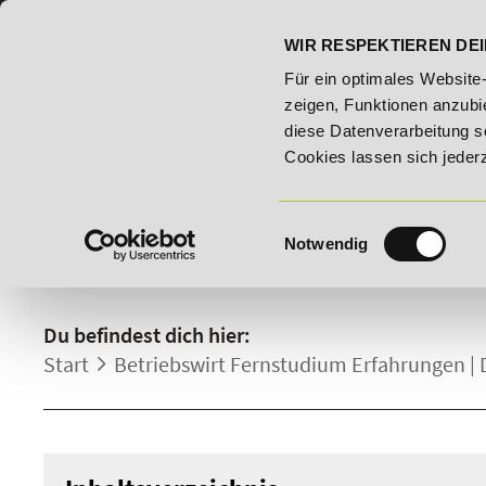
07191 - 22986 - 0
BILDUNGSHOTLINE:
WIR RESPEKTIEREN DEI
% Rabatt auf "E-Commerce Manager" vom 28. Juli - 06. August 20
Für ein optimales Website
zeigen, Funktionen anzubie
diese Datenverarbeitung s
Cookies lassen sich jeder
Einwilligungsauswahl
Notwendig
BETRIEBSWIRT FERNSTUD
Du befindest dich hier:
Start
Betriebswirt Fernstudium Erfahrungen |