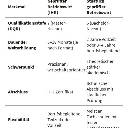
Geprüfter
Staatlich
Merkmal
Betriebswirt
geprüfter
(IHK)
Betriebswirt
Qualifikationsstufe
7 (Master-
6 (Bachelor-
(DQR)
Niveau)
Niveau)
2 Jahre Vollzeit
Dauer der
6–18 Monate (je
oder 3–4 Jahre
Weiterbildung
nach Format)
berufsbegleitend
Theoretischer,
Praxisnah,
Schwerpunkt
stärker
wirtschaftsorientiert
akademisch
Schulischer
Abschluss mit
Abschluss
IHK-Zertifikat
staatlicher
Prüfung
Meist an
Berufsbegleitend,
Fachschulen mit
Flexibilität
Teilzeit oder
festen
Vollzeit
Unterrichtszeiten