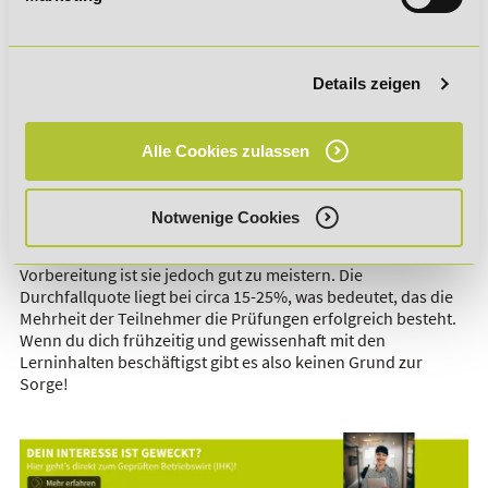
Beschaffungsmanagement
Unternehmensführung & Geschäftsleitung
: Strategische
Planung, betriebliche Organisation
Details zeigen
Da der Betriebswirt eine praxisnahe Weiterbildung ist, wird er
in der Wirtschaft hoch anerkannt. Absolventen haben Zugang
Alle Cookies zulassen
zu vielfältigen Karrierewegen und können in nahezu jeder
Branche tätig sein.
Wie schwer ist die Prüfung zum Betriebswirt (IHK)?
Notwenige Cookies
Die Weiterbildung gilt zwar als anspruchsvoll, mit guter
Vorbereitung ist sie jedoch gut zu meistern. Die
Durchfallquote liegt bei circa 15-25%, was bedeutet, das die
Mehrheit der Teilnehmer die Prüfungen erfolgreich besteht.
Wenn du dich frühzeitig und gewissenhaft mit den
Lerninhalten beschäftigst gibt es also keinen Grund zur
Sorge!