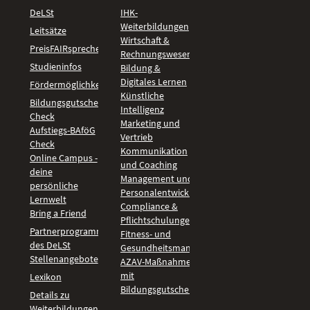
DeLSt
IHK-
Weiterbildungen
Leitsätze
Wirtschaft &
PreisFAIRsprechen
Rechnungswesen
Studieninfos
Bildung &
Digitales Lernen
Fördermöglichkeiten
Künstliche
Bildungsgutschein
Intelligenz
Check
Marketing und
Aufstiegs-BAföG
Vertrieb
Check
Kommunikation
Online Campus -
und Coaching
deine
Management und
persönliche
Personalentwicklung
Lernwelt
Compliance &
Bring a Friend
Pflichtschulungen
Partnerprogramm
Fitness- und
des DeLSt
Gesundheitsmanagement
Stellenangebote
AZAV-Maßnahmen
mit
Lexikon
Bildungsgutschein
Details zu
Weiterbildungen