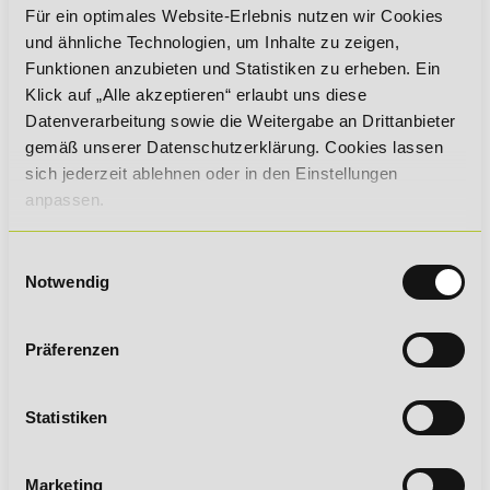
gut mit deinem Berufs- und Privatleben vereinbar. Nach der
Für ein optimales Website-Erlebnis nutzen wir Cookies
DIHK-Erfolgsstudie Weiterbildung von 2023 profitieren
und ähnliche Technologien, um Inhalte zu zeigen,
Absolventen vor allem finanziell deutlich von dem Abschluss:
Funktionen anzubieten und Statistiken zu erheben. Ein
mehr als die Hälfte der Teilnehmer konnten nach der
Klick auf „Alle akzeptieren“ erlaubt uns diese
Weiterbildung ein höheres Gehalt erzielen, ein Viertel davon
verdiente monatlich über 1.000 Euro mehr! Außerdem
Datenverarbeitung sowie die Weitergabe an Drittanbieter
konnten über 70% der Absolventen die
gemäß unserer Datenschutzerklärung. Cookies lassen
Weiterbildungskosten durch die Förderungen decken.
sich jederzeit ablehnen oder in den Einstellungen
Berufliche Einsatzmöglichkeiten als Betriebswirt
anpassen.
(IHK)
Betriebswirte übernehmen strategische und
Einwilligungsauswahl
organisatorische Aufgaben in Unternehmen. Sie sind in
Notwendig
verschiedenen Bereichen tätig, darunter:
Controlling & Finanzmanagement
: Budgetplanung,
Präferenzen
Kostenkontrolle, Investitionsentscheidungen
Marketing & Vertrieb
: Marktanalysen,
Verkaufsstrategien, Kundenmanagement
Statistiken
Personalwesen
: Führung und Entwicklung von
Mitarbeitern, Personalplanung
Marketing
Logistik & Einkauf
: Lieferkettenoptimierung,