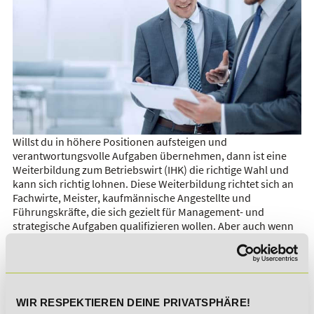
Willst du in höhere Positionen aufsteigen und
verantwortungsvolle Aufgaben übernehmen, dann ist eine
Weiterbildung zum Betriebswirt (IHK) die richtige Wahl und
kann sich richtig lohnen. Diese Weiterbildung richtet sich an
Fachwirte, Meister, kaufmännische Angestellte und
Führungskräfte, die sich gezielt für Management- und
strategische Aufgaben qualifizieren wollen. Aber auch wenn
du selbstständig oder Unternehmer bist kann sich der
Abschluss für dich lohnen, da du umfassende
betriebswirtschaftliche Kenntnisse vermittelt bekommst.
Dank der Möglichkeit des berufsbegleitenden Lernens sowie
WIR RESPEKTIEREN DEINE PRIVATSPHÄRE!
diverser staatlicher Förderungen ist die Weiterbildung auch