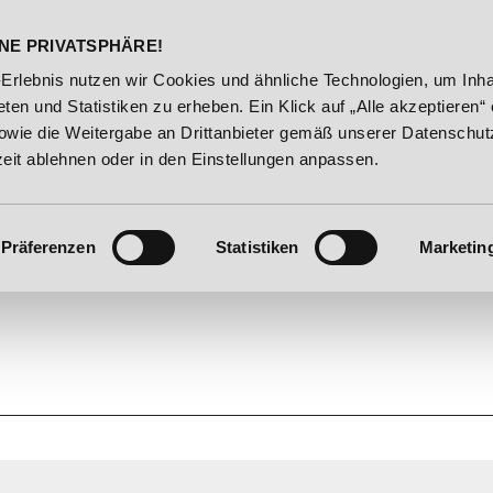
DELST
STUDIENINFOS
KONTA
NE PRIVATSPHÄRE!
20% Rabatt bis 03.09.2026 - Bildungsroute!
20% Raba
-Erlebnis nutzen wir Cookies und ähnliche Technologien, um Inha
ten und Statistiken zu erheben. Ein Klick auf „Alle akzeptieren“ 
owie die Weitergabe an Drittanbieter gemäß unserer Datenschut
zeit ablehnen oder in den Einstellungen anpassen.
Präferenzen
Statistiken
Marketin
ER AUFGABEN.