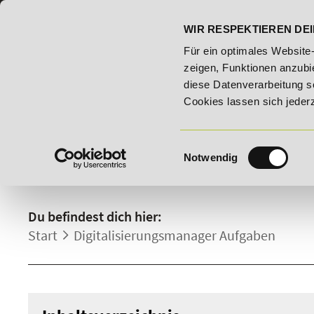
07191 - 22986 - 0
BILDUNGSHOTLINE:
WIR RESPEKTIEREN DEI
ildungsroute!
20% Rabatt bis 03.09.2026 - Bildungsroute!
Für ein optimales Website
zeigen, Funktionen anzubie
diese Datenverarbeitung s
Cookies lassen sich jeder
Einwilligungsauswahl
Notwendig
DIGITALISIERUNGSMANAG
Du befindest dich hier:
Start
Digitalisierungsmanager Aufgaben