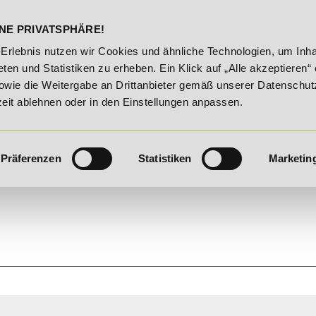
DELST
STUDIENINFOS
KONTA
NE PRIVATSPHÄRE!
20% Rabatt bis 03.09.2026 - Bildungsroute!
20% Raba
-Erlebnis nutzen wir Cookies und ähnliche Technologien, um Inha
ten und Statistiken zu erheben. Ein Klick auf „Alle akzeptieren“ 
owie die Weitergabe an Drittanbieter gemäß unserer Datenschut
zeit ablehnen oder in den Einstellungen anpassen.
Präferenzen
Statistiken
Marketin
FRAU.