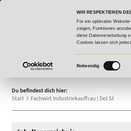
07191 - 22986 - 0
BILDUNGSHOTLINE:
WIR RESPEKTIEREN DEI
ildungsroute!
20% Rabatt bis 03.09.2026 - Bildungsroute!
Für ein optimales Website
zeigen, Funktionen anzubie
diese Datenverarbeitung s
Cookies lassen sich jeder
Einwilligungsauswahl
Notwendig
FACHWIRT INDUSTRIEKAUF
Du befindest dich hier:
Start
Fachwirt Industriekauffrau | DeLSt