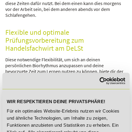
diese Zeiten dafür nutzt. Bei dem einen kann dies morgens
vor der Arbeit sein, bei dem anderen abends vor dem
Schlafengehen.
Flexible und optimale
Prüfungsvorbereitung zum
Handelsfachwirt am DeLSt
Diese notwendige Flexibilität, um sich an deinen
persönlichen Biorhythmus anzupassen und deine
bevorzugte Zeit zum Lernen nutzen zu können, biete dir der
Fernlehrgang zum Fachwirt am DeLSt, denn bei uns kannst
du frei wählen, wann du lernen willst und bist anders als bei
Präsenzkursen nicht an die festen Unterrichtszeiten
gebunden.
WIR RESPEKTIEREN DEINE PRIVATSPHÄRE!
Darüber hinaus kannst du selbst entscheiden, wie viel Zeit du
zum Lernen hast und somit die Dauer der Weiterbildung
Für ein optimales Website-Erlebnis nutzen wir Cookies
beeinflussen. So ist es möglich, dass du dich bereits in 4
und ähnliche Technologien, um Inhalte zu zeigen,
Monaten als Handelsfachwirt bezeichnen kannst, wenn du
Funktionen anzubieten und Statistiken zu erheben. Ein
länger Zeit brauchst, kannst du dir auch bis zu 16 Monate und