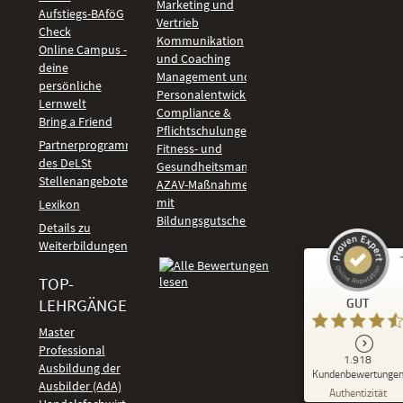
Marketing und
Aufstiegs-BAföG
Vertrieb
Check
Kommunikation
Online Campus -
und Coaching
deine
Management und
persönliche
Personalentwicklung
Lernwelt
Compliance &
Bring a Friend
Pflichtschulungen
Partnerprogramm
Fitness- und
des DeLSt
Gesundheitsmanagement
Stellenangebote
AZAV-Maßnahmen
mit
Lexikon
Bildungsgutschein
Details zu
Weiterbildungen
TOP-
Kundenbewertungen und Erfahrungen zu
LEHRGÄNGE
GUT
DeLSt - Deutsches eLearning Studieninstitut
Master
Professional
GUT
1.918
%
92
Ausbildung der
Kundenbewertunge
Ausbilder (AdA)
Empfehlungen auf
Authentizität
ProvenExpert.com