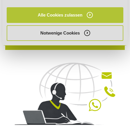
Geprüfter Handelsfachwirt (IHK)
Alle Cookies zulassen
Notwenige Cookies
Geprüfter Handelsfachwirt (IHK) -
AZAV