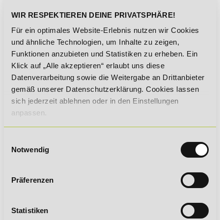
WIR RESPEKTIEREN DEINE PRIVATSPHÄRE!
Unabhängig von der zeitlichen Variante passt sich dein
Für ein optimales Website-Erlebnis nutzen wir Cookies
Online-Fernlehrgang individuell deinem Lerntempo an -
und ähnliche Technologien, um Inhalte zu zeigen,
ohne Mehrkosten!
Funktionen anzubieten und Statistiken zu erheben. Ein
Klick auf „Alle akzeptieren“ erlaubt uns diese
Datenverarbeitung sowie die Weitergabe an Drittanbieter
DEINE VORTEILE IM ÜBERBLICK
gemäß unserer Datenschutzerklärung. Cookies lassen
sich jederzeit ablehnen oder in den Einstellungen
DEIN ZERTIFIKAT
anpassen.
Einwilligungsauswahl
Notwendig
Präferenzen
Du erhältst eine hochwertige Qualifikation, die dir viele
Türen öffnen kann.
Statistiken