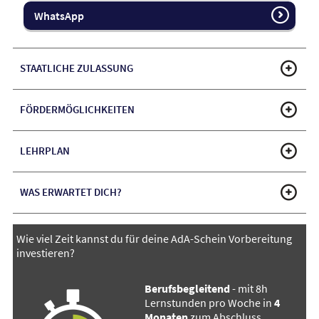
WhatsApp
STAATLICHE ZULASSUNG
FÖRDERMÖGLICHKEITEN
LEHRPLAN
WAS ERWARTET DICH?
Wie viel Zeit kannst du für deine AdA-Schein Vorbereitung
investieren?
Berufsbegleitend
- mit 8h
Lernstunden pro Woche in
4
Monaten
zum Abschluss