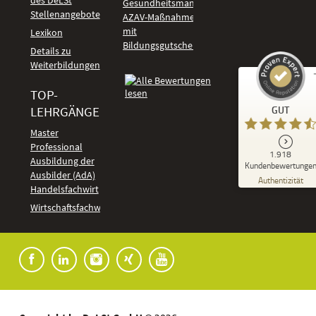
Gesundheitsmanagement
Stellenangebote
AZAV-Maßnahmen
mit
Lexikon
Bildungsgutschein
Details zu
Weiterbildungen
TOP-
Kundenbewertungen und Erfahrungen zu
LEHRGÄNGE
GUT
DeLSt - Deutsches eLearning Studieninstitut
Master
Professional
GUT
1.918
%
92
Ausbildung der
Kundenbewertunge
Ausbilder (AdA)
Empfehlungen auf
Authentizität
ProvenExpert.com
Handelsfachwirt
5,00
/
4,37
Kundenbewertungen
Wirtschaftsfachwirt
91
1.827
Bewertungen auf
7
Bewertungen von
ProvenExpert.com
anderen Quellen
Blick aufs ProvenExpert-Profil werfen
04.08.2026