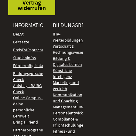
Vertrag
widerrufen
INFORMATIONEN
BILDUNGSBEREICHE
DeLSt
IHK-
Weiterbildungen
Leitsätze
Wirtschaft &
PreisFAIRsprechen
Rechnungswesen
Studieninfos
Bildung &
Digitales Lernen
Fördermöglichkeiten
Künstliche
Bildungsgutschein
Intelligenz
Check
Marketing und
Aufstiegs-BAföG
Vertrieb
Check
Kommunikation
Online Campus -
und Coaching
deine
Management und
persönliche
Personalentwicklung
Lernwelt
Compliance &
Bring a Friend
Pflichtschulungen
Partnerprogramm
Fitness- und
des DeLSt