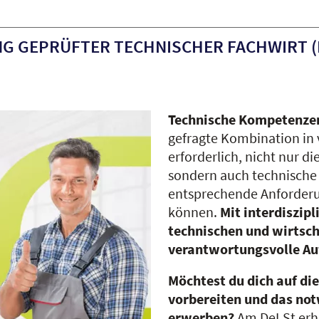
G GEPRÜFTER TECHNISCHER FACHWIRT (
Technische Kompetenze
gefragte Kombination in 
erforderlich, nicht nur d
sondern auch technische
entsprechende Anforderun
können.
Mit interdiszip
technischen und wirtscha
verantwortungsvolle A
Möchtest du dich auf di
vorbereiten und das no
erwerben?
Am DeLSt erhä