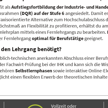
ßt als
Aufstiegsfortbildung der Industrie- und Ha
ionsrahmen
(DQR) auf der Stufe 6
angesiedelt. Damit e
raxisorientierte Alternative zum Hochschulabschluss da
hstmaß an Flexibilität zu profitieren, erhältst du a
lehrplan mittels eines Fernlehrgangs zu bearbeiten.
er Fernlehrgang
optimal für Berufstätige
geeignet.
 den Lehrgang benötigt?
blich-technischen anerkannten Abschluss einer Beruf
der Fachwirt-Prüfung bei der IHK und kann sich die W
 gehören
Selbstlernphasen
sowie interaktive Online-
licht einen flexiblen Erwerb der theoretischen Inhal
Vollzeit oder