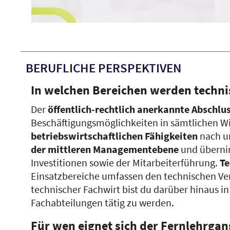
Video abspielen: 18813
BERUFLICHE PERSPEKTIVEN
In welchen Bereichen werden techni
Der
öffentlich-rechtlich anerkannte Abschlu
Beschäftigungsmöglichkeiten in sämtlichen Wir
betriebswirtschaftlichen Fähigkeiten
nach u
der mittleren Managementebene
und überni
Investitionen sowie der Mitarbeiterführung.
Te
Einsatzbereiche umfassen den technischen Ver
technischer Fachwirt bist du darüber hinaus i
Fachabteilungen tätig zu werden.
Für wen eignet sich der Fernlehrga