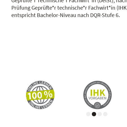
Geprüfte*r Technische*r Fachwirt*in (DelSt), nac
Prüfung Geprüfte*r technische*r Fachwirt*in (IHK
entspricht Bachelor-Niveau nach DQR-Stufe 6.