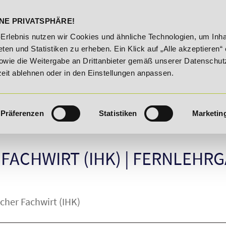
DELST
STUDIENINFOS
KONTA
NE PRIVATSPHÄRE!
20% Rabatt bis 03.09.2026 - Bildungsroute!
20% Rabatt bi
-Erlebnis nutzen wir Cookies und ähnliche Technologien, um Inha
ten und Statistiken zu erheben. Ein Klick auf „Alle akzeptieren“ 
owie die Weitergabe an Drittanbieter gemäß unserer Datenschut
zeit ablehnen oder in den Einstellungen anpassen.
Präferenzen
Statistiken
Marketin
FACHWIRT (IHK)
|
FERNLEHR
cher Fachwirt (IHK)