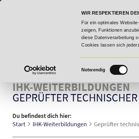
07191 - 22986 - 0
BILDUNGSHOTLINE:
WIR RESPEKTIEREN DEI
gsroute!
20% Rabatt bis 03.09.2026 - Bildungsroute!
Für ein optimales Website
zeigen, Funktionen anzubie
diese Datenverarbeitung s
Cookies lassen sich jeder
Einwilligungsauswahl
Notwendig
IHK-WEITERBILDUNGEN
GEPRÜFTER TECHNISCHER 
Du befindest dich hier:
Start
IHK-Weiterbildungen
Geprüfter technis