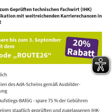
 zum
G
eprüften technischen Fachwirt (IHK)
fikation mit weitreichenden Karrierechancen in
!
lich
alien des AdA-Scheins gemäß Ausbilder-
ung
Aufstiegs-BAföG - spare 75 % der Gebühren
einen staatlich geprüften und zugelassenen IHK-