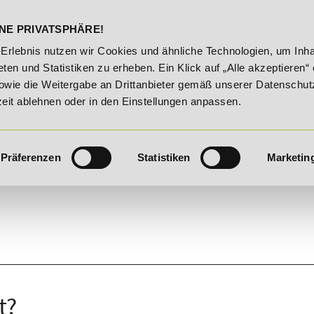
DELST
STUDIENINFOS
KONTA
NE PRIVATSPHÄRE!
!
20% Rabatt bis 03.09.2026 - Bildungsroute!
20% Rab
-Erlebnis nutzen wir Cookies und ähnliche Technologien, um Inha
ten und Statistiken zu erheben. Ein Klick auf „Alle akzeptieren“ 
owie die Weitergabe an Drittanbieter gemäß unserer Datenschut
zeit ablehnen oder in den Einstellungen anpassen.
Präferenzen
Statistiken
Marketin
t?