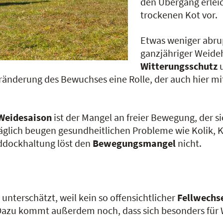
den Übergang erlei
trockenen Kot vor.
Etwas weniger abrup
ganzjähriger Weide
Witterungsschutz
u
Veränderung des Bewuchses eine Rolle, der auch hier m
Weidesaison
ist der Mangel an freier Bewegung, der
 täglich beugen gesundheitlichen Probleme wie Kolik,
addockhaltung löst den
Bewegungsmangel
nicht.
 unterschätzt, weil kein so offensichtlicher
Fellwechs
 Dazu kommt außerdem noch, dass sich besonders für