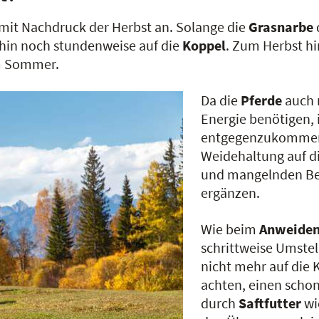
 mit Nachdruck der Herbst an. Solange die
Grasnarbe
hin noch stundenweise auf die
Koppel
. Zum Herbst hi
im Sommer.
Da die
Pferde
auch 
Energie benötigen,
entgegenzukommen. 
Weidehaltung auf 
und mangelnden Bew
ergänzen.
Wie beim
Anweide
schrittweise Umstel
nicht mehr auf die 
achten, einen scho
durch
Saftfutter
wi