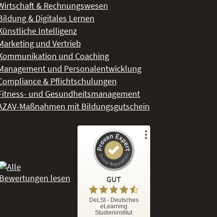
Wirtschaft & Rechnungswesen
Bildung & Digitales Lernen
Künstliche Intelligenz
Marketing und Vertrieb
Kommunikation und Coaching
Management und Personalentwicklung
Compliance & Pflichtschulungen
Fitness- und Gesundheitsmanagement
AZAV-Maßnahmen mit Bildungsgutschein
Kundenbewertungen und Erfahrungen zu
DeLSt - Deutsches eLearning Studieninstitut
GUT
%
92
GUT
DeLSt - Deutsches
eLearning
Empfehlungen auf
Studieninstitut
ProvenExpert.com
5,00
/
4,37