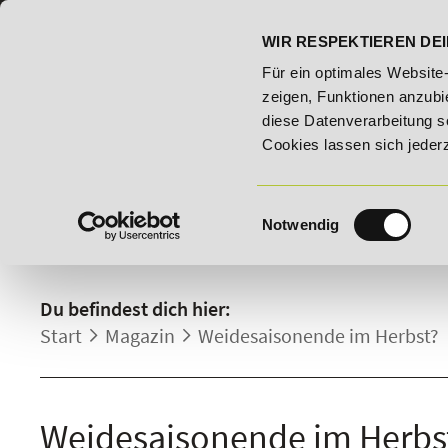
07191 - 22986 - 0
BILDUNGSHOTLINE:
WIR RESPEKTIEREN DEI
 Bildungsroute!
20% Rabatt bis 03.09.2026 - Bildungsroute
Für ein optimales Website
zeigen, Funktionen anzubie
diese Datenverarbeitung s
Cookies lassen sich jeder
Einwilligungsauswahl
Notwendig
DETAILS.
Du befindest dich hier:
Start
Magazin
Weidesaisonende im Herbst?
Weidesaisonende im Herbs