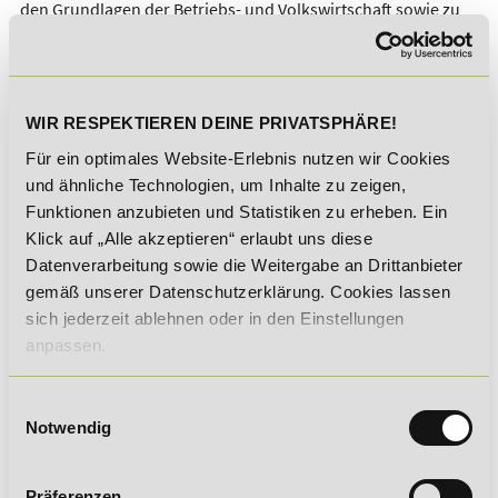
den Grundlagen der Betriebs- und Volkswirtschaft sowie zu
Personalmanagement, Rechnungswesen,
Kommunikationstechnik und Unternehmensführung. Dies
vermittelt ein grundlegendes Verständnis für das
wirtschaftliche Handeln und den Abläufen in einer
Marktwirtschaft. Dazu kommen Themen aus den Bereichen
WIR RESPEKTIEREN DEINE PRIVATSPHÄRE!
Logistik und Technik. Die technisch-wirtschaftliche
Für ein optimales Website-Erlebnis nutzen wir Cookies
Ausrichtung der IHK-Weiterbildung bereitet dich nicht nur auf
und ähnliche Technologien, um Inhalte zu zeigen,
die Prüfung selbst, sondern auch auf deine späteren
Management-Aufgaben in der beruflichen Praxis vor.
Funktionen anzubieten und Statistiken zu erheben. Ein
Klick auf „Alle akzeptieren“ erlaubt uns diese
Dank der unabhängigen Struktur des Lehrgangs bist du
Datenverarbeitung sowie die Weitergabe an Drittanbieter
somit ideal auf die öffentlich-rechtliche Prüfung vorbereitet,
unabhängig davon, ob du diese bei der IHK in Rheinland-
gemäß unserer Datenschutzerklärung. Cookies lassen
Pfalz, Nordrhein-Westfalen, Schleswig-Holstein oder einem
sich jederzeit ablehnen oder in den Einstellungen
anderen Bundesland ablegst.
anpassen.
Förderangebote und Unterstützung für
Einwilligungsauswahl
eine Weiterbildung als Geprüfter
Notwendig
Technischer Betriebswirt
Präferenzen