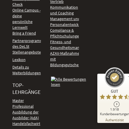
Vertrieb
Check
Kommunikation
Online Campus -
und Coaching
deine
Management und
persönliche
Personalentwicklung
Lernwelt
Compliance &
Bring a Friend
Pflichtschulungen
Partnerprogramm
Fitness- und
des DeLSt
Gesundheitsmanagement
Stellenangebote
AZAV-Maßnahmen
mit
Lexikon
Bildungsgutschein
Details zu
Weiterbildungen
TOP-
Kundenbewertungen und Erfahrungen zu
LEHRGÄNGE
GUT
DeLSt - Deutsches eLearning Studieninstitut
Master
Professional
GUT
1.918
%
92
Ausbildung der
Kundenbewertunge
Ausbilder (AdA)
Empfehlungen auf
Authentizität
ProvenExpert.com
Handelsfachwirt
5,00
/
4,37
Kundenbewertungen