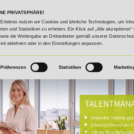
DELST
STUDIENINFOS
KONTA
NE PRIVATSPHÄRE!
% Rabatt bis 03.09.2026 - Bildungsroute!
20% Rabatt bis 03
-Erlebnis nutzen wir Cookies und ähnliche Technologien, um Inha
ten und Statistiken zu erheben. Ein Klick auf „Alle akzeptieren“ 
owie die Weitergabe an Drittanbieter gemäß unserer Datenschut
zeit ablehnen oder in den Einstellungen anpassen.
Präferenzen
Statistiken
Marketin
TALENTMANAG
Entwickle Talente gezielt st
Erkenne Potenziale früh und
Stärke Mitarbeitende und s