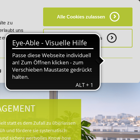
KT
HÄUFIG GESTELLTE FRAGEN (FAQ)
CAMPUS
Alle Cookies zulassen
.09.2026 - Bildungsroute!
20% Rabatt bis 03.09.2026 - Bil
lte zu
erlaubt uns
zerklärung.
Notwenige Cookies
g
Details zeigen
EMENT
att es dem Zufall zu überlassen
 fördere sie systematisch
ichere wertvolles Know-how