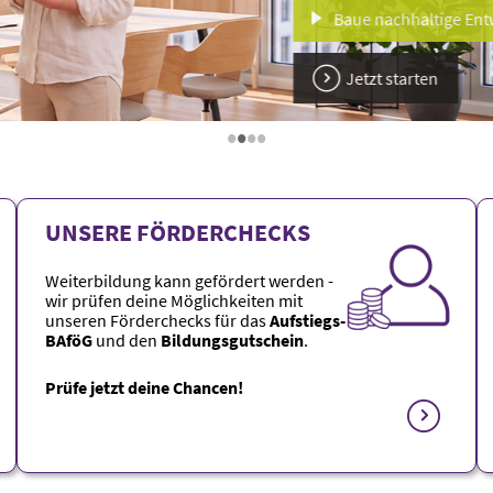
Baue nachhaltige Entwicklu
Jetzt starten
•
•
•
•
UNSERE FÖRDERCHECKS
Weiterbildung kann gefördert werden -
wir prüfen deine Möglichkeiten mit
unseren Förderchecks
für das
Aufstiegs-
BAföG
und den
Bildungsgutschein
.
Prüfe jetzt deine Chancen!