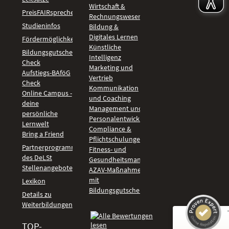
Wirtschaft &
PreisFAIRsprechen
Rechnungswesen
Studieninfos
Bildung &
Digitales Lernen
Fördermöglichkeiten
Künstliche
Bildungsgutschein
Intelligenz
Check
Marketing und
Aufstiegs-BAföG
Vertrieb
Check
Kommunikation
Online Campus -
und Coaching
deine
Management und
persönliche
Personalentwicklung
Lernwelt
Compliance &
Bring a Friend
Pflichtschulungen
Partnerprogramm
Fitness- und
des DeLSt
Gesundheitsmanagement
Stellenangebote
AZAV-Maßnahmen
mit
Lexikon
Bildungsgutschein
Details zu
Weiterbildungen
TOP-