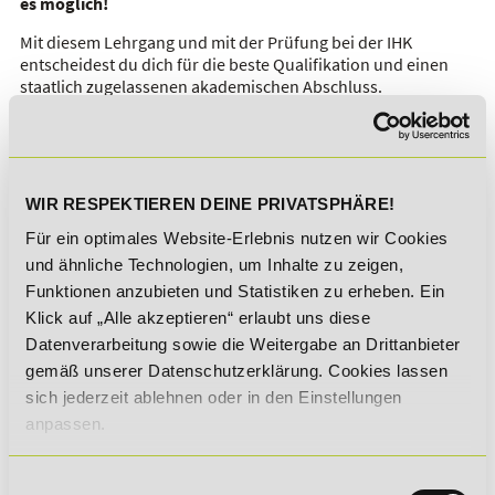
es möglich!
Mit diesem Lehrgang und mit der Prüfung bei der IHK
entscheidest du dich für die beste Qualifikation und einen
staatlich zugelassenen akademischen Abschluss.
Die berufliche Weiterbildung zum Wirtschaftsfachwirt IHK
ist
staatlich geprüft und zugelassen
Individuell
zugeschnittene Lehrformen
höchste Flexibilität
während des Lernens
WIR RESPEKTIEREN DEINE PRIVATSPHÄRE!
berufsbegleitend
Für ein optimales Website-Erlebnis nutzen wir Cookies
Online-Campus
-
jederzeit Zugriff auf deine Lerninhalte
und ähnliche Technologien, um Inhalte zu zeigen,
anerkannter
Abschluss auf Bachelor-Niveau (DQR -
Funktionen anzubieten und Statistiken zu erheben. Ein
Niveau 6)
nach Bestehen der IHK-Prüfung
Klick auf „Alle akzeptieren“ erlaubt uns diese
keine Zulassungsvoraussetzungen
für den internen
Datenverarbeitung sowie die Weitergabe an Drittanbieter
Abschluss
gemäß unserer Datenschutzerklärung. Cookies lassen
sich jederzeit ablehnen oder in den Einstellungen
Melde dich noch heute zur
Wirtschaftsfachwirt
Weiterbildung
an – die beste Entscheidung für deine
anpassen.
berufliche Zukunft!
Einwilligungsauswahl