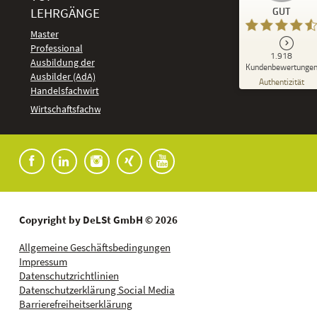
Kundenbewertungen und Erfahrungen zu
LEHRGÄNGE
GUT
DeLSt - Deutsches eLearning Studieninstitut
Master
Professional
GUT
1.918
%
92
Ausbildung der
Kundenbewertunge
Ausbilder (AdA)
Empfehlungen auf
Authentizität
ProvenExpert.com
Handelsfachwirt
5,00
/
4,37
Kundenbewertungen
Wirtschaftsfachwirt
91
1.827
Bewertungen auf
7
Bewertungen von
ProvenExpert.com
anderen Quellen
Blick aufs ProvenExpert-Profil werfen
04.08.2026
Copyright by DeLSt GmbH © 2026
Allgemeine Geschäftsbedingungen
Impressum
Datenschutzrichtlinien
Datenschutzerklärung Social Media
Barrierefreiheitserklärung