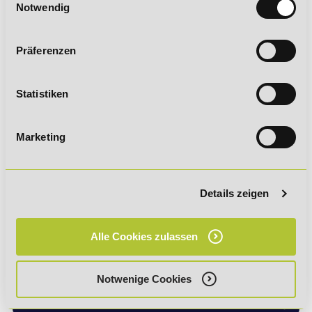
Starte noch heute deine IHK-
Notwendig
Prüfungsvorbereitung
Präferenzen
Geprüfter Wirtschaftsfachwirt
(IHK)
Statistiken
Geprüfter Wirtschaftsfachwirt
Marketing
(IHK) mit Bildungsgutschein
Details zeigen
Alle Cookies zulassen
Bildungshotline
Notwenige Cookies
Anruf aus dem Ausland