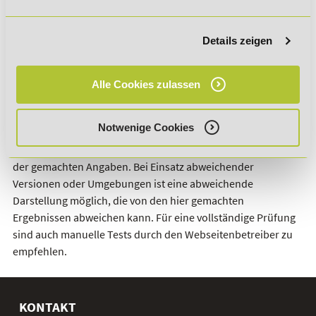
Tel.: 0391 567 6970
Disclaimer
Details zeigen
Die automatische Überprüfung der Webinhalte erfolgte am:
24.06.2026. Für die Webinhalte beim Aufruf durch Eye-Able
Alle Cookies zulassen
wurde der Browser Google Chrome in der Version
136.0.7103.92 verwendet. Für die geprüfte
Notwenige Cookies
Anwendungsversion unter den spezifizierten Browser- und
Betriebssystemparametern garantieren wir die Richtigkeit
der gemachten Angaben. Bei Einsatz abweichender
Versionen oder Umgebungen ist eine abweichende
Darstellung möglich, die von den hier gemachten
Ergebnissen abweichen kann. Für eine vollständige Prüfung
sind auch manuelle Tests durch den Webseitenbetreiber zu
empfehlen.
KONTAKT