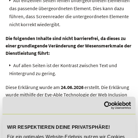
Auf einzelnen Seiten fehlen untergeordneten Elementen
das passende übergeordneten Element. Dies kann dazu
führen, dass Screenreader die untergeordneten Elemente
nicht korrekt wiedergibt.
Die folgenden Inhalte sind nicht barrierefrei, da dieses zu
einer grundlegende Veränderung der Wesensmerkmale der
Dienstleistung führt:
Auf allen Seiten ist der Kontrast zwischen Text und
Hintergrund zu gering.
Diese Erklärung wurde am
24.06.2026
erstellt. Die Erklärung
wurde mithilfe der Eye-Able Technologie der
Web Inclusion
GmbH
erstellt. Eye-Able Report - ein Produkt der Web
Inclusion GmbH - hat alle maschinell überprüfbaren
Prüfschritte durchlaufen.
Diese Erklärung wurde zuletzt am 18.06.2026 überprüft.
WIR RESPEKTIEREN DEINE PRIVATSPHÄRE!
Rückmeldung und Kontaktangaben
Für ein optimales Website-Erlebnis nutzen wir Cookies