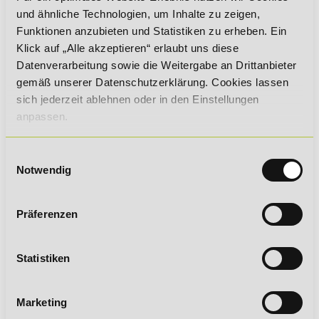
und ähnliche Technologien, um Inhalte zu zeigen,
Sie können alle Fälle von Schwierigkeiten beim Zugriff auf
Funktionen anzubieten und Statistiken zu erheben. Ein
den Inhalt der Website an uns melden:
Klick auf „Alle akzeptieren“ erlaubt uns diese
Datenverarbeitung sowie die Weitergabe an Drittanbieter
Axel Königstein
gemäß unserer Datenschutzerklärung. Cookies lassen
Willy-Brandt-Platz 2
sich jederzeit ablehnen oder in den Einstellungen
71522 Backnang
anpassen.
barrierefreiheit@delst.de
Marktüberwachungsbehörde
Einwilligungsauswahl
Notwendig
Die Kontaktdaten der für uns zuständigen
Marktüberwachungsbehörde lauten:
Präferenzen
MLBF AöR
Marktüberwachungsstelle der Länder für die Barrierefreiheit
von Produkten und Dienstleistungen
Statistiken
Carl-Miller-Str. 6
39112 Magdeburg
Marketing
MLBF@ms.sachsen-​anhalt.de