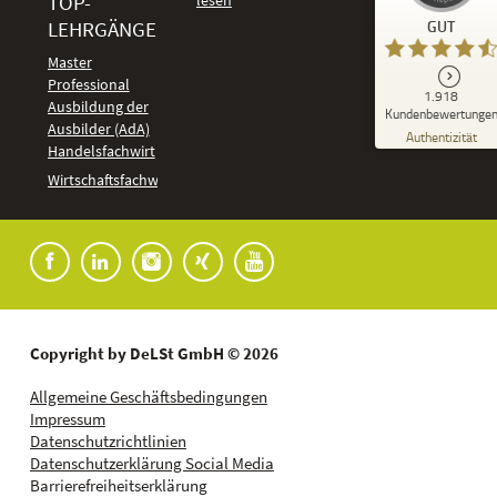
TOP-
Kundenbewertungen und Erfahrungen zu
LEHRGÄNGE
GUT
DeLSt - Deutsches eLearning Studieninstitut
Master
Professional
GUT
1.918
%
92
Ausbildung der
Kundenbewertunge
Ausbilder (AdA)
Empfehlungen auf
Authentizität
ProvenExpert.com
Handelsfachwirt
5,00
/
4,37
Kundenbewertungen
Wirtschaftsfachwirt
91
1.827
Bewertungen auf
7
Bewertungen von
ProvenExpert.com
anderen Quellen
Blick aufs ProvenExpert-Profil werfen
04.08.2026
Copyright by DeLSt GmbH © 2026
Allgemeine Geschäftsbedingungen
Impressum
Datenschutzrichtlinien
Datenschutzerklärung Social Media
Barrierefreiheitserklärung