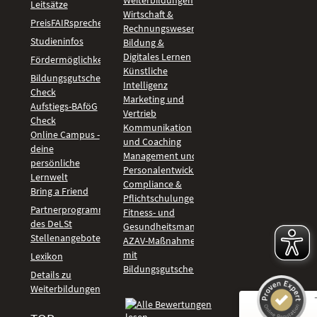
Weiterbildungen
Leitsätze
Wirtschaft &
PreisFAIRsprechen
Rechnungswesen
Studieninfos
Bildung &
Digitales Lernen
Fördermöglichkeiten
Künstliche
Bildungsgutschein
Intelligenz
Check
Marketing und
Aufstiegs-BAföG
Vertrieb
Check
Kommunikation
Online Campus -
und Coaching
deine
Management und
persönliche
Personalentwicklung
Lernwelt
Compliance &
Bring a Friend
Pflichtschulungen
Partnerprogramm
Fitness- und
des DeLSt
Gesundheitsmanagement
Stellenangebote
AZAV-Maßnahmen
mit
Lexikon
Bildungsgutschein
Details zu
Weiterbildungen