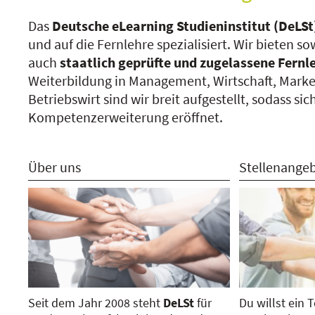
Das
D
eutsche eLearning Studieninstitut (
DeLSt
und
auf die Fernlehre spezialisiert
. Wir bieten s
auch
staatlich geprüfte und zugelassene Fern
Weiterbildung in Management, Wirtschaft, Mark
Betriebswirt
sind wir breit aufgestellt, sodass s
Kompetenzerweiterung eröffnet.
Über uns
Stellenange
Seit dem Jahr 2008 steht
DeLSt
für
Du willst ein