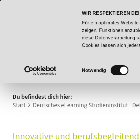
07191 - 22986 - 0
BILDUNGSHOTLINE:
WIR RESPEKTIEREN DEI
ungsroute!
20% Rabatt bis 03.09.2026 - Bildungsroute!
Für ein optimales Website
zeigen, Funktionen anzubie
diese Datenverarbeitung s
Cookies lassen sich jeder
Einwilligungsauswahl
Notwendig
DELST.
Du befindest dich hier:
Start
Deutsches eLearning Studieninstitut | De
Innovative und berufsbegleiten