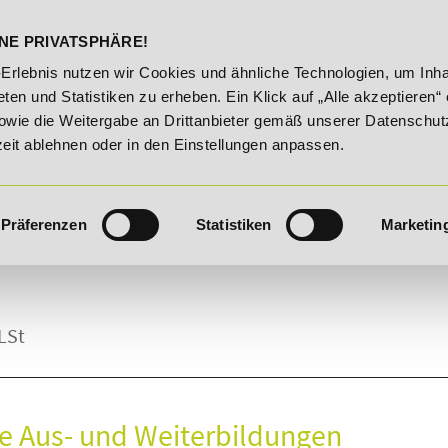
DELST
STUDIENINFOS
KONTA
NE PRIVATSPHÄRE!
20% Rabatt bis 03.09.2026 - Bildungsroute!
20% Rabatt 
-Erlebnis nutzen wir Cookies und ähnliche Technologien, um Inha
ten und Statistiken zu erheben. Ein Klick auf „Alle akzeptieren“ 
owie die Weitergabe an Drittanbieter gemäß unserer Datenschut
zeit ablehnen oder in den Einstellungen anpassen.
Präferenzen
Statistiken
Marketin
LSt
de Aus- und Weiterbildungen