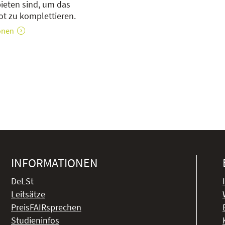
bieten sind, um das
t zu komplettieren.
onen
INFORMATIONEN
DeLSt
Leitsätze
PreisFAIRsprechen
Studieninfos