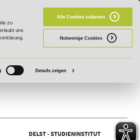
KT
HÄUFIG GESTELLTE FRAGEN (FAQ)
CAMPUS
Alle Cookies zulassen
bis 03.09.2026 - Bildungsroute!
20% Rabatt bis 03.09.2026
lte zu
erlaubt uns
zerklärung.
Notwenige Cookies
g
Details zeigen
DELST - STUDIENINSTITUT