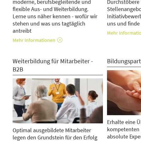
moderne, berufsbegleitende und
Durchstöbere
flexible Aus- und Weiterbildung.
Stellenangebo
Lerne uns näher kennen - wofür wir
Initiativbewe
stehen und was uns tagtäglich
uns und finde
antreibt
Mehr Informati
Mehr Informationen
Weiterbildung für Mitarbeiter -
Bildungspar
B2B
Erhalte eine Ü
kompetenten B
Optimal ausgebildete Mitarbeiter
absolute Expe
legen den Grundstein für den Erfolg