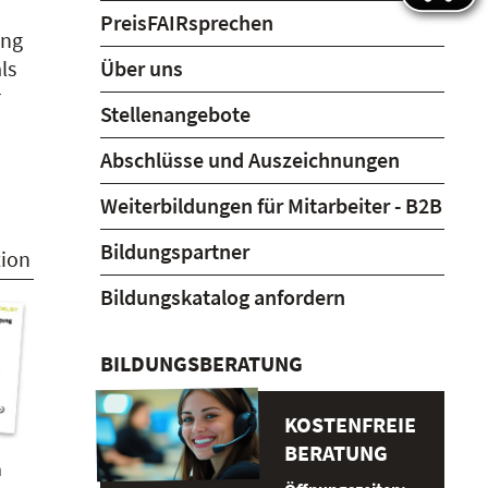
PreisFAIRsprechen
ung
ls
Über uns
r
Stellenangebote
Abschlüsse und Auszeichnungen
Weiterbildungen für Mitarbeiter - B2B
Bildungspartner
tion
Bildungskatalog anfordern
BILDUNGSBERATUNG
KOSTENFREIE
BERATUNG
m