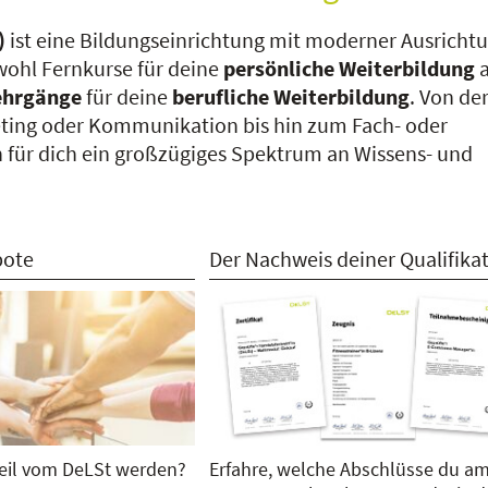
)
ist eine
B
ildungseinrichtung mit modern
er Ausricht
owohl Fernkurse für deine
persönliche Weiterbildung
a
lehrgänge
für deine
berufliche Weiterbildung
. Von de
eting oder Kommunikation bis hin zum
Fach- oder
ich für dich ein großzügiges Spektrum an Wissens- und
bote
Der Nachweis deiner Qualifika
 Teil vom DeLSt werden?
Erfahre, welche Abschlüsse du a