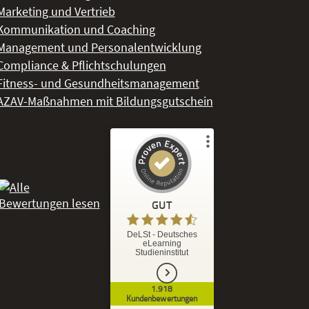
Marketing und Vertrieb
Kommunikation und Coaching
Management und Personalentwicklung
Compliance & Pflichtschulungen
Fitness- und Gesundheitsmanagement
AZAV-Maßnahmen mit Bildungsgutschein
Kundenbewertungen und Erfahrungen zu
DeLSt - Deutsches eLearning Studieninstitut
GUT
%
92
GUT
DeLSt - Deutsches
eLearning
Empfehlungen auf
Studieninstitut
ProvenExpert.com
5,00
/
4,37
1.918
1.827
91
Kundenbewertungen