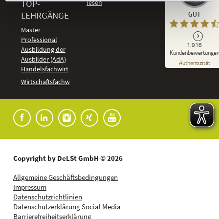
TOP-
Kundenbewertungen und Erfahrungen zu
LEHRGÄNGE
GUT
DeLSt - Deutsches eLearning Studieninstitut
Master
Professional
GUT
1.918
%
92
Ausbildung der
Kundenbewertunge
Ausbilder (AdA)
Empfehlungen auf
Authentizität
ProvenExpert.com
Handelsfachwirt
5,00
/
4,37
Kundenbewertungen
Wirtschaftsfachwirt
91
1.827
Bewertungen auf
7
Bewertungen von
ProvenExpert.com
anderen Quellen
Blick aufs ProvenExpert-Profil werfen
04.08.2026
Copyright by DeLSt GmbH © 2026
Allgemeine Geschäftsbedingungen
Impressum
Datenschutzrichtlinien
Datenschutzerklärung Social Media
Barrierefreiheitserklärung