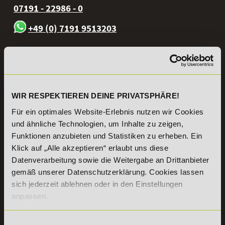
07191 - 22986 - 0
+49 (0) 7191 9513203
DeLSt GmbH - Deutsches eLearning Studieninstitut
Willy-Brandt-Platz 2
71522
Backnang
Aus dem Ausland:
+49 (0) 7191 - 22 986 – 0
Fax:
+49 (0) 7191 - 22 986 - 99
WIR RESPEKTIEREN DEINE PRIVATSPHÄRE!
Erreichbarkeit:
Für ein optimales Website-Erlebnis nutzen wir Cookies
Montag bis Donnerstag: 8:00 - 19:00 Uhr
und ähnliche Technologien, um Inhalte zu zeigen,
Freitag: 8:00 - 17:00 Uhr
Funktionen anzubieten und Statistiken zu erheben. Ein
Samstag: 9:00 - 15:00 Uhr
Klick auf „Alle akzeptieren“ erlaubt uns diese
Datenverarbeitung sowie die Weitergabe an Drittanbieter
Vertrag
gemäß unserer Datenschutzerklärung. Cookies lassen
widerrufen
sich jederzeit ablehnen oder in den Einstellungen
anpassen.
INFORMATIONEN
BILDUNGSBEREICHE
DeLSt
IHK-
Einwilligungsauswahl