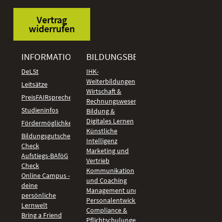
Vertrag
widerrufen
INFORMATIONEN
BILDUNGSBEREICHE
DeLSt
IHK-
Weiterbildungen
Leitsätze
Wirtschaft &
PreisFAIRsprechen
Rechnungswesen
Studieninfos
Bildung &
Digitales Lernen
Fördermöglichkeiten
Künstliche
Bildungsgutschein
Intelligenz
Check
Marketing und
Aufstiegs-BAföG
Vertrieb
Check
Kommunikation
Online Campus -
und Coaching
deine
Management und
persönliche
Personalentwicklung
Lernwelt
Compliance &
Bring a Friend
Pflichtschulungen