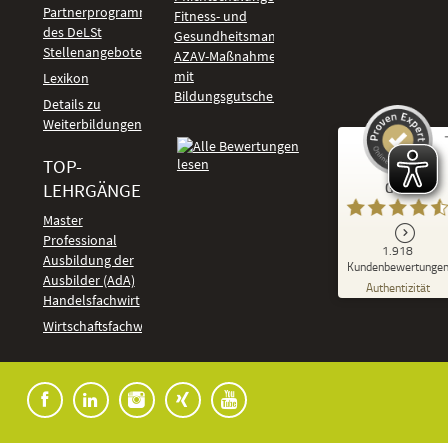
Partnerprogramm
Fitness- und
des DeLSt
Gesundheitsmanagement
Stellenangebote
AZAV-Maßnahmen
mit
Lexikon
Bildungsgutschein
Details zu
Weiterbildungen
TOP-
Kundenbewertungen und Erfahrungen zu
LEHRGÄNGE
GUT
DeLSt - Deutsches eLearning Studieninstitut
Master
Professional
GUT
1.918
%
92
Ausbildung der
Kundenbewertunge
Ausbilder (AdA)
Empfehlungen auf
Authentizität
ProvenExpert.com
Handelsfachwirt
5,00
/
4,37
Kundenbewertungen
Wirtschaftsfachwirt
91
1.827
Bewertungen auf
7
Bewertungen von
ProvenExpert.com
anderen Quellen
Blick aufs ProvenExpert-Profil werfen