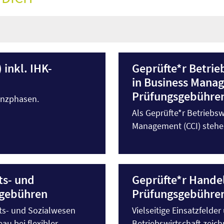
 inkl. IHK-
Geprüfte*r Betrieb
in Business Manag
Prüfungsgebühre
enzphasen.
Als Geprüfte*r Betriebsw
Management (CCI) stehen 
ts- und
Geprüfte*r Handel
sgebühren
Prüfungsgebühre
ts- und Sozialwesen
Vielseitige Einsatzfelde
au bei flexibler
Betriebswirtschaft zeich