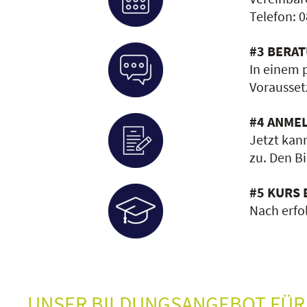
Telefon: 0
#3 BERA
In einem 
Voraussetz
#4 ANME
Jetzt kan
zu. Den Bi
#5 KURS 
Nach erfo
UNSER BILDUNGSANGEBOT FÜR