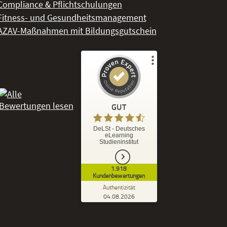
Compliance & Pflichtschulungen
Fitness- und Gesundheitsmanagement
AZAV-Maßnahmen mit Bildungsgutschein
Kundenbewertungen und Erfahrungen zu
DeLSt - Deutsches eLearning Studieninstitut
GUT
%
92
GUT
DeLSt - Deutsches
eLearning
Empfehlungen auf
Studieninstitut
ProvenExpert.com
5,00
/
4,37
1.918
1.827
91
Kundenbewertungen
7
Bewertungen von
Bewertungen auf
Authentizität
anderen Quellen
ProvenExpert.com
04.08.2026
Kundenbewertungen der DeLSt auf Pro
Blick aufs ProvenExpert-Profil werfen