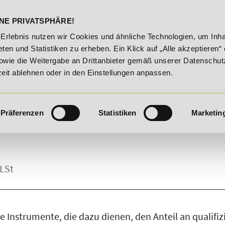
DELST
STUDIENINFOS
KONTA
NE PRIVATSPHÄRE!
route!
20% Rabatt bis 03.09.2026 - Bildungsroute!
20
-Erlebnis nutzen wir Cookies und ähnliche Technologien, um Inha
ten und Statistiken zu erheben. Ein Klick auf „Alle akzeptieren“ 
owie die Weitergabe an Drittanbieter gemäß unserer Datenschut
zeit ablehnen oder in den Einstellungen anpassen.
Präferenzen
Statistiken
Marketin
eLSt
 Instrumente, die dazu dienen, den Anteil an qualifi