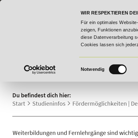
07191 - 22986 - 0
BILDUNGSHOTLINE:
WIR RESPEKTIEREN DEI
26 - Bildungsroute!
20% Rabatt bis 03.09.2026 - Bildungs
Für ein optimales Website
zeigen, Funktionen anzubie
diese Datenverarbeitung s
Cookies lassen sich jeder
Einwilligungsauswahl
Notwendig
FÖRDERMÖGLICHKEITEN.
Du befindest dich hier:
Start
Studieninfos
Fördermöglichkeiten | D
Weiterbildungen und Fernlehrgänge sind wichtige