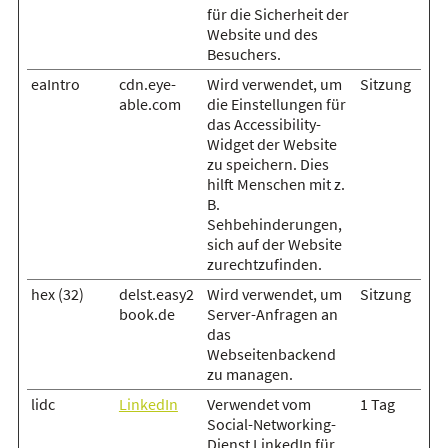
für die Sicherheit der
Website und des
Besuchers.
eaIntro
cdn.eye-
Wird verwendet, um
Sitzung
able.com
die Einstellungen für
das Accessibility-
Widget der Website
zu speichern. Dies
hilft Menschen mit z.
B.
Sehbehinderungen,
sich auf der Website
zurechtzufinden.
hex (32)
delst.easy2
Wird verwendet, um
Sitzung
book.de
Server-Anfragen an
das
Webseitenbackend
zu managen.
lidc
LinkedIn
Verwendet vom
1 Tag
Social-Networking-
Dienst LinkedIn für