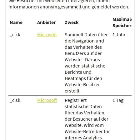
wie Besucher mit Webseiten interagieren, indem
Informationen anonym gesammelt und gemeldet werden.
Maximale
Name
Anbieter
Zweck
Speicherdau
_clck
Microsoft
Sammelt Daten über
1 Jahr
die Navigation und
das Verhalten des
Benutzers auf der
Website - Daraus
werden statistische
Berichte und
Heatmaps für den
Website-Besitzer
erstellt.
_clsk
Microsoft
Registriert
1 Tag
statistische Daten
über das Verhalten
der Besucher auf der
Website. Wird vom
Website-Betreiber für
internes Analytics