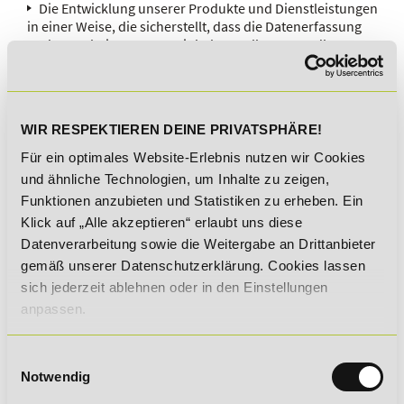
Die Entwicklung unserer Produkte und Dienstleistungen
in einer Weise, die sicherstellt, dass die Datenerfassung
und -verarbeitung unter Einhaltung aller anwendbaren
Datenschutzgesetze erfolgt.
Privacy by Default
Standardmäßig stellen wir sicher, dass nur die
WIR RESPEKTIEREN DEINE PRIVATSPHÄRE!
personenbezogenen Daten erhoben werden, die für die
Für ein optimales Website-Erlebnis nutzen wir Cookies
spezifische Funktion unbedingt erforderlich sind. Ohne
und ähnliche Technologien, um Inhalte zu zeigen,
ausdrückliche Zustimmung des Nutzers werden keine
weiteren Daten erfasst. Einstellungen, die den Datenschutz
Funktionen anzubieten und Statistiken zu erheben. Ein
der Nutzer betreffen, sind standardmäßig auf ein Maximum
Klick auf „Alle akzeptieren“ erlaubt uns diese
an Privatsphäre gesetzt.
Datenverarbeitung sowie die Weitergabe an Drittanbieter
Beispiele hierfür sind:
gemäß unserer Datenschutzerklärung. Cookies lassen
sich jederzeit ablehnen oder in den Einstellungen
Automatische Deaktivierung bestimmter
anpassen.
Datensammelfunktionen in unseren Apps und
Webdiensten.
Bereitstellung von Diensten, die keine Registrierung oder
Einwilligungsauswahl
Bereitstellung unnötiger personenbezogener Daten
Notwendig
erfordern.