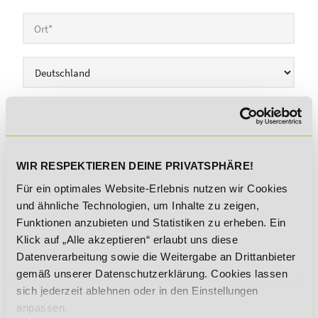
Zahlweise
Hinweis:
Die erste Rate ist
14 Tage nach
Fernstudienstart
fällig, anschließend erfolgt die
WIR RESPEKTIEREN DEINE PRIVATSPHÄRE!
Ratenzahlung
monatlich
.
Für ein optimales Website-Erlebnis nutzen wir Cookies
und ähnliche Technologien, um Inhalte zu zeigen,
LASTSCHRIFT
Funktionen anzubieten und Statistiken zu erheben. Ein
ÜBERWEISUNG
Klick auf „Alle akzeptieren“ erlaubt uns diese
Datenverarbeitung sowie die Weitergabe an Drittanbieter
gemäß unserer Datenschutzerklärung. Cookies lassen
sich jederzeit ablehnen oder in den Einstellungen
Bankdaten
anpassen.