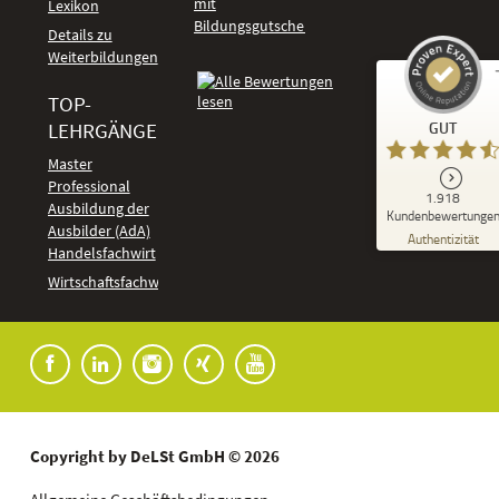
mit
Lexikon
Bildungsgutschein
Details zu
Weiterbildungen
TOP-
Kundenbewertungen und Erfahrungen zu
LEHRGÄNGE
GUT
DeLSt - Deutsches eLearning Studieninstitut
Master
Professional
GUT
1.918
%
92
Ausbildung der
Kundenbewertunge
Ausbilder (AdA)
Empfehlungen auf
Authentizität
ProvenExpert.com
Handelsfachwirt
5,00
/
4,37
Kundenbewertungen
Wirtschaftsfachwirt
91
1.827
Bewertungen auf
7
Bewertungen von
ProvenExpert.com
anderen Quellen
Blick aufs ProvenExpert-Profil werfen
04.08.2026
Copyright by DeLSt GmbH © 2026