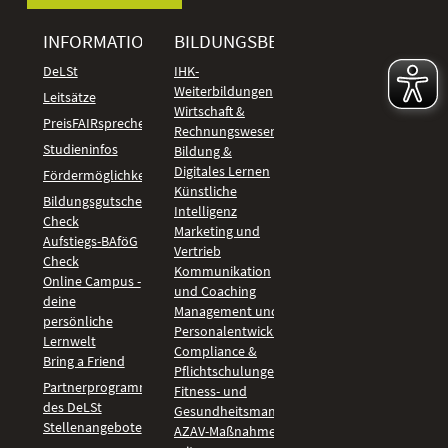
INFORMATIONEN
BILDUNGSBEREICHE
DeLSt
IHK-
Weiterbildungen
Leitsätze
Wirtschaft &
PreisFAIRsprechen
Rechnungswesen
Studieninfos
Bildung &
Digitales Lernen
Fördermöglichkeiten
Künstliche
Bildungsgutschein
Intelligenz
Check
Marketing und
Aufstiegs-BAföG
Vertrieb
Check
Kommunikation
Online Campus -
und Coaching
deine
Management und
persönliche
Personalentwicklung
Lernwelt
Compliance &
Bring a Friend
Pflichtschulungen
Partnerprogramm
Fitness- und
des DeLSt
Gesundheitsmanagement
Stellenangebote
AZAV-Maßnahmen