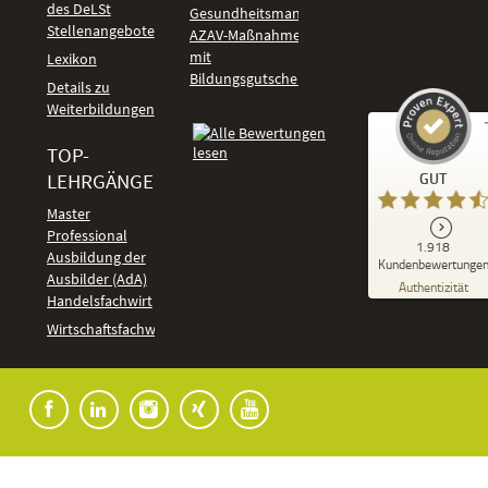
des DeLSt
Gesundheitsmanagement
Stellenangebote
AZAV-Maßnahmen
mit
Lexikon
Bildungsgutschein
Details zu
Weiterbildungen
TOP-
Kundenbewertungen und Erfahrungen zu
LEHRGÄNGE
GUT
DeLSt - Deutsches eLearning Studieninstitut
Master
Professional
GUT
1.918
%
92
Ausbildung der
Kundenbewertunge
Ausbilder (AdA)
Empfehlungen auf
Authentizität
ProvenExpert.com
Handelsfachwirt
5,00
/
4,37
Kundenbewertungen
Wirtschaftsfachwirt
91
1.827
Bewertungen auf
7
Bewertungen von
ProvenExpert.com
anderen Quellen
Blick aufs ProvenExpert-Profil werfen
04.08.2026