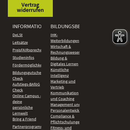
Vertrag
widerrufen
INFORMATIONEN
BILDUNGSBEREICHE
DeLSt
IHK-
Weiterbildungen
Leitsätze
Wirtschaft &
PreisFAIRsprechen
Rechnungswesen
Studieninfos
Bildung &
Digitales Lernen
Fördermöglichkeiten
Künstliche
Bildungsgutschein
Intelligenz
Check
Marketing und
Aufstiegs-BAföG
Vertrieb
Check
Kommunikation
Online Campus -
und Coaching
deine
Management und
persönliche
Personalentwicklung
Lernwelt
Compliance &
Bring a Friend
Pflichtschulungen
Partnerprogramm
Fitness- und