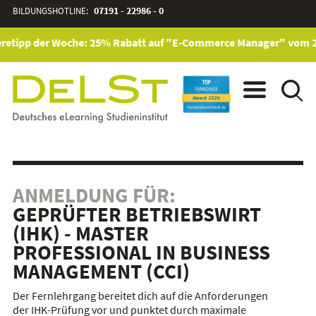
BILDUNGSHOTLINE:
07191 - 22986 - 0
retipp der Woche: 25% Rabatt auf "E-Commerce Manager" vom 28. 
ANMELDUNG FÜR:
GEPRÜFTER BETRIEBSWIRT
(IHK) - MASTER
PROFESSIONAL IN BUSINESS
MANAGEMENT (CCI)
Der Fernlehrgang bereitet dich auf die Anforderungen
der IHK-Prüfung vor und punktet durch maximale