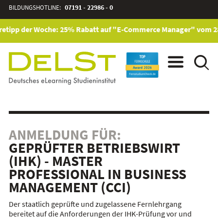
BILDUNGSHOTLINE:
07191 - 22986 - 0
etipp der Woche: 25% Rabatt auf "E-Commerce Manager" vom 28. J
ANMELDUNG FÜR:
GEPRÜFTER BETRIEBSWIRT
(IHK) - MASTER
PROFESSIONAL IN BUSINESS
MANAGEMENT (CCI)
Der staatlich geprüfte und zugelassene Fernlehrgang
bereitet auf die Anforderungen der IHK-Prüfung vor und