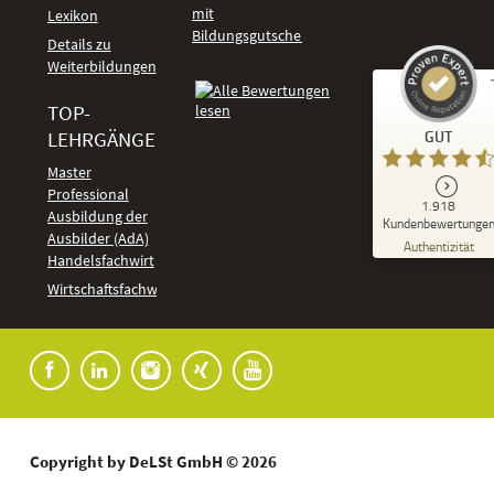
mit
Lexikon
Bildungsgutschein
Details zu
Weiterbildungen
TOP-
Kundenbewertungen und Erfahrungen zu
LEHRGÄNGE
GUT
DeLSt - Deutsches eLearning Studieninstitut
Master
Professional
GUT
1.918
%
92
Ausbildung der
Kundenbewertunge
Ausbilder (AdA)
Empfehlungen auf
Authentizität
ProvenExpert.com
Handelsfachwirt
5,00
/
4,37
Kundenbewertungen
Wirtschaftsfachwirt
91
1.827
Bewertungen auf
7
Bewertungen von
ProvenExpert.com
anderen Quellen
Blick aufs ProvenExpert-Profil werfen
04.08.2026
Copyright by DeLSt GmbH © 2026