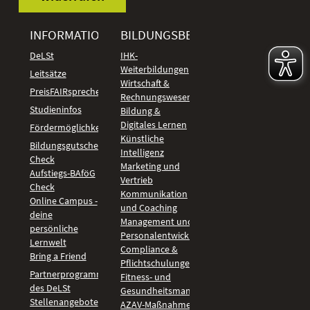
INFORMATIONEN
BILDUNGSBEREICHE
DeLSt
IHK-
Weiterbildungen
Leitsätze
Wirtschaft &
PreisFAIRsprechen
Rechnungswesen
Studieninfos
Bildung &
Digitales Lernen
Fördermöglichkeiten
Künstliche
Bildungsgutschein
Intelligenz
Check
Marketing und
Aufstiegs-BAföG
Vertrieb
Check
Kommunikation
Online Campus -
und Coaching
deine
Management und
persönliche
Personalentwicklung
Lernwelt
Compliance &
Bring a Friend
Pflichtschulungen
Partnerprogramm
Fitness- und
des DeLSt
Gesundheitsmanagement
Stellenangebote
AZAV-Maßnahmen