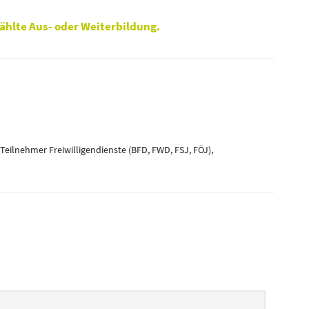
ählte Aus- oder Weiterbildung.
eilnehmer Freiwilligendienste (BFD, FWD, FSJ, FÖJ),