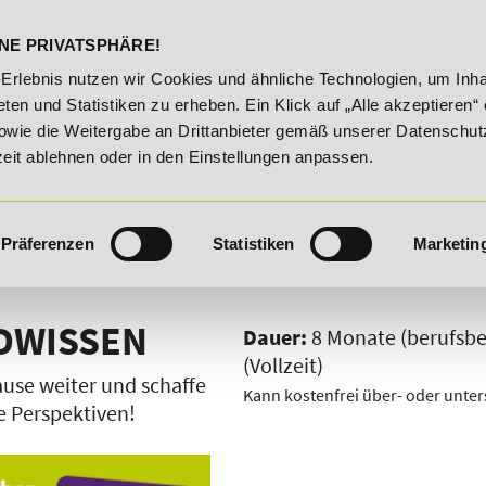
DELST
STUDIENINFOS
KONTA
NE PRIVATSPHÄRE!
20% Rabatt bis 03.09.2026 - Bildungsroute!
20% Rabatt 
-Erlebnis nutzen wir Cookies und ähnliche Technologien, um Inha
ten und Statistiken zu erheben. Ein Klick auf „Alle akzeptieren“ 
owie die Weitergabe an Drittanbieter gemäß unserer Datenschut
zeit ablehnen oder in den Einstellungen anpassen.
Präferenzen
Statistiken
Marketin
DWISSEN
Dauer:
8 Monate (berufsbeg
(Vollzeit)
ause weiter und schaffe
Kann kostenfrei über- oder unter
e Perspektiven!