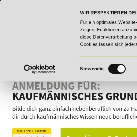
07191 - 22986 - 0
BILDUNGSHOTLINE:
WIR RESPEKTIEREN DEI
dungsroute!
20% Rabatt bis 03.09.2026 - Bildungsroute!
Für ein optimales Website
zeigen, Funktionen anzubie
diese Datenverarbeitung s
Cookies lassen sich jeder
Einwilligungsauswahl
Notwendig
ANMELDUNG FÜR:
KAUFMÄNNISCHES GRUN
Bilde dich ganz einfach nebenberuflich von zu H
dir durch kaufmännisches Wissen neue beruflich