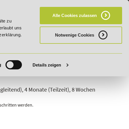
KT
HÄUFIG GESTELLTE FRAGEN (FAQ)
CAMPUS
Alle Cookies zulassen
bis 03.09.2026 - Bildungsroute!
20% Rabatt bis 03.09.2026
lte zu
erlaubt uns
zerklärung.
Notwenige Cookies
g
Details zeigen
leitend), 4 Monate (Teilzeit), 8 Wochen
schritten werden.