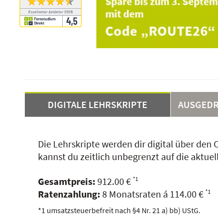
DIGITALE LEHRSKRIPTE
AUSGEDR
Die Lehrskripte werden dir digital über de
kannst du zeitlich unbegrenzt auf die aktuel
Gesamtpreis:
912.00
€
*1
Ratenzahlung:
8
Monatsraten á
114.00
€
*1
*1 umsatzsteuerbefreit nach §4 Nr. 21 a) bb) UStG.