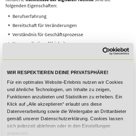
folgenden Eigenschaften:
Berufserfahrung
Bereitschaft für Veränderungen
Verständnis für Geschäftsprozesse
Kommunikationsfähigkeit
Ein
ausgeprägtes Interesse an digitalen Prozessen
alleine
reicht nicht aus. Eine entsprechende Berufserfahrung hilft
vor allem in der Überzeugung, Durchsetzung und
WIR RESPEKTIEREN DEINE PRIVATSPHÄRE!
Argumentation der digitalen Veränderungsmaßnahmen.
Für ein optimales Website-Erlebnis nutzen wir Cookies
Digitale Transformation bedeutet ständige Veränderungen
und ähnliche Technologien, um Inhalte zu zeigen,
an Prozessen und Strukturen. Ein Digital Transformation
Funktionen anzubieten und Statistiken zu erheben. Ein
Manager muss die Bereitschaft besitzen, sich auf diese
Klick auf „Alle akzeptieren“ erlaubt uns diese
Veränderungen immer wieder neu einzulassen.
Datenverarbeitung sowie die Weitergabe an Drittanbieter
Das Verständnis für Geschäftsprozesse ist mit einem
gemäß unserer Datenschutzerklärung. Cookies lassen
souveränen Umgang mit komplexen Abläufen
, wie sie bei
sich jederzeit ablehnen oder in den Einstellungen
der Digitalisierung an der Tagesordnung sind, verbunden.
anpassen.
Diese Fähigkeiten erlauben es dem Digital Transformation