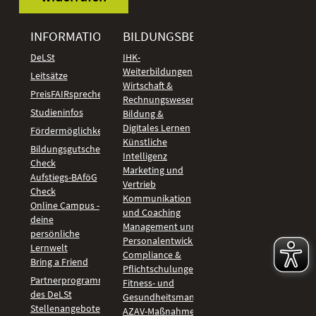
INFORMATIONEN
BILDUNGSBEREICHE
DeLSt
IHK-
Weiterbildungen
Leitsätze
Wirtschaft &
PreisFAIRsprechen
Rechnungswesen
Studieninfos
Bildung &
Digitales Lernen
Fördermöglichkeiten
Künstliche
Bildungsgutschein
Intelligenz
Check
Marketing und
Aufstiegs-BAföG
Vertrieb
Check
Kommunikation
Online Campus -
und Coaching
deine
Management und
persönliche
Personalentwicklung
Lernwelt
Compliance &
Bring a Friend
Pflichtschulungen
Partnerprogramm
Fitness- und
des DeLSt
Gesundheitsmanagement
Stellenangebote
AZAV-Maßnahmen