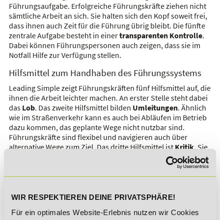
Führungsaufgabe. Erfolgreiche Führungskräfte ziehen nicht
sämtliche Arbeit an sich. Sie halten sich den Kopf soweit frei,
dass ihnen auch Zeit für die Führung übrig bleibt. Die fünfte
zentrale Aufgabe besteht in einer
transparenten Kontrolle
.
Dabei können Führungspersonen auch zeigen, dass sie im
Notfall Hilfe zur Verfügung stellen.
Hilfsmittel zum Handhaben des Führungssystems
Leading Simple zeigt Führungskräften fünf Hilfsmittel auf, die
ihnen die Arbeit leichter machen. An erster Stelle steht dabei
das
Lob
. Das zweite Hilfsmittel bilden
Umleitungen
. Ähnlich
wie im Straßenverkehr kann es auch bei Abläufen im Betrieb
dazu kommen, das geplante Wege nicht nutzbar sind.
Führungskräfte sind flexibel und navigieren auch über
alternative Wege zum Ziel. Das dritte Hilfsmittel ist
Kritik
. Sie
sollte konstruktiv ausgeübt werden. Ergebnisorientierte
Aufgabenbeschreibungen
und eine praktische
Budgetplanung
bilden zwei weitere Hilfsmittel.
Führungsprinzipien verinnerlichen
WIR RESPEKTIEREN DEINE PRIVATSPHÄRE!
Leading simple gibt fünf Prinzipien vor, die Führungskräfte
Für ein optimales Website-Erlebnis nutzen wir Cookies
fest in ihrem Herzen verankern müssen. An erster Stelle