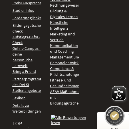
PreisFAIRsprechen
Rechnungswesen
Studieninfos
Bildung &
Digitales Lernen
Fördermöglichkeiten
Künstliche
Bildungsgutschein
Intelligenz
Check
Marketing und
Aufstiegs-BAföG
Vertrieb
Check
Kommunikation
Online Campus -
und Coaching
deine
Management und
persönliche
Personalentwicklung
Lernwelt
Compliance &
Bring a Friend
Pflichtschulungen
Partnerprogramm
Fitness- und
des DeLSt
Gesundheitsmanagement
Stellenangebote
AZAV-Maßnahmen
mit
Lexikon
Bildungsgutschein
Details zu
Weiterbildungen
TOP-
Kundenbewertungen und Erfahrungen zu