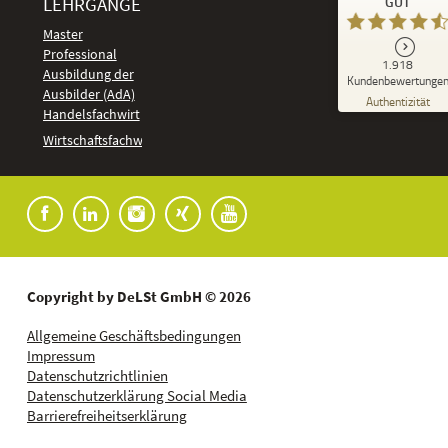
LEHRGÄNGE
GUT
DeLSt - Deutsches eLearning Studieninstitut
Master
Professional
GUT
1.918
%
92
Ausbildung der
Kundenbewertunge
Ausbilder (AdA)
Empfehlungen auf
Authentizität
ProvenExpert.com
Handelsfachwirt
5,00
/
4,37
Kundenbewertungen
Wirtschaftsfachwirt
91
1.827
Bewertungen auf
7
Bewertungen von
ProvenExpert.com
anderen Quellen
Blick aufs ProvenExpert-Profil werfen
04.08.2026
Copyright by DeLSt GmbH © 2026
Allgemeine Geschäftsbedingungen
Impressum
Datenschutzrichtlinien
Datenschutzerklärung Social Media
Barrierefreiheitserklärung