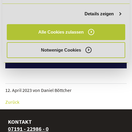
FERNKURSE ZUR
Details zeigen
FÜHRUNGSKRÄFTEENTWICKLUNG?
Alle Cookies zulassen
Führung und Zusammenarbeit
Notwenige Cookies
Führen auf Distanz
12. April 2023
von
Daniel Böttcher
Zurück
KONTAKT
07191 - 22986 - 0