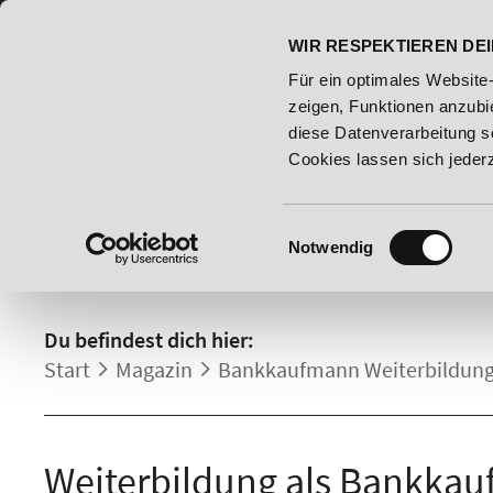
07191 - 22986 - 0
BILDUNGSHOTLINE:
WIR RESPEKTIEREN DEI
5% Rabatt auf "E-Commerce Manager" vom 28. Juli - 06. August 2
Für ein optimales Website
zeigen, Funktionen anzubie
diese Datenverarbeitung s
Cookies lassen sich jeder
Einwilligungsauswahl
Notwendig
DETAILS.
Du befindest dich hier:
Start
Magazin
Bankkaufmann Weiterbildung 
Weiterbildung als Bankkau