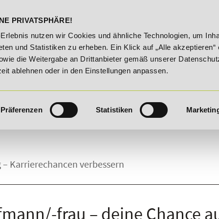
DELST
STUDIENINFOS
KONTA
NE PRIVATSPHÄRE!
026!
Unser Karrieretipp der Woche: 25% Rabatt auf "E-Co
-Erlebnis nutzen wir Cookies und ähnliche Technologien, um Inha
ten und Statistiken zu erheben. Ein Klick auf „Alle akzeptieren“ 
owie die Weitergabe an Drittanbieter gemäß unserer Datenschut
zeit ablehnen oder in den Einstellungen anpassen.
Präferenzen
Statistiken
Marketin
– Karrierechancen verbessern
fmann/-frau – deine Chance au