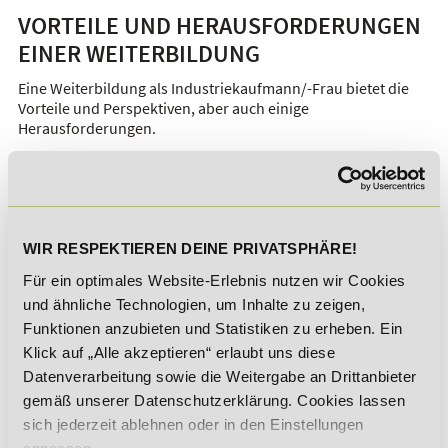
VORTEILE UND HERAUSFORDERUNGEN
EINER WEITERBILDUNG
Eine Weiterbildung als Industriekaufmann/-Frau bietet die
Vorteile und Perspektiven, aber auch einige
Herausforderungen.
Vorteile
Herausforderungen
Gute Karrierechancen:
Du
Lernaufwand:
Durch die
qualifizierst dich weiter,
Teilnahme an Präsenz- und
kannst höhere Positionen
Online-Kursen ist ein
WIR RESPEKTIEREN DEINE PRIVATSPHÄRE!
anstreben und übernimmst
gewisser Lerneinsatz
Für ein optimales Website-Erlebnis nutzen wir Cookies
mehr Verantwortung
erforderlich
und ähnliche Technologien, um Inhalte zu zeigen,
Wissenserweiterung:
Funktionen anzubieten und Statistiken zu erheben. Ein
Zeitaufwand:
Vor allem
Durch das neue Fachwissen
Klick auf „Alle akzeptieren“ erlaubt uns diese
eine berufsbegleitendende
spezialisierst du dich auf
Weiterbildung kann
Datenverarbeitung sowie die Weitergabe an Drittanbieter
einen bestimmten Bereich
anspruchsvoll sein
gemäß unserer Datenschutzerklärung. Cookies lassen
und wirst hier Expert/in
sich jederzeit ablehnen oder in den Einstellungen
Kosten:
Für die Teilnahme