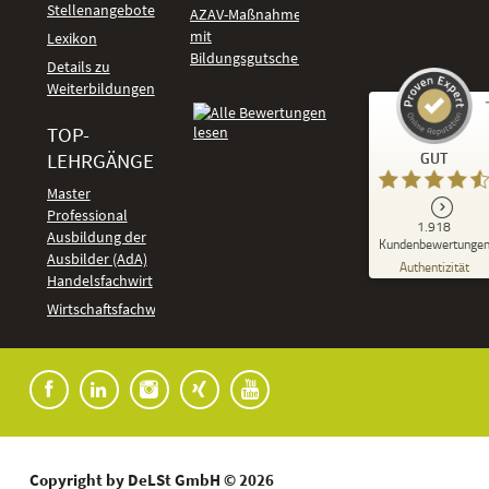
Stellenangebote
AZAV-Maßnahmen
mit
Lexikon
Bildungsgutschein
Details zu
Weiterbildungen
TOP-
Kundenbewertungen und Erfahrungen zu
LEHRGÄNGE
GUT
DeLSt - Deutsches eLearning Studieninstitut
Master
Professional
GUT
1.918
%
92
Ausbildung der
Kundenbewertunge
Ausbilder (AdA)
Empfehlungen auf
Authentizität
ProvenExpert.com
Handelsfachwirt
5,00
/
4,37
Kundenbewertungen
Wirtschaftsfachwirt
91
1.827
Bewertungen auf
7
Bewertungen von
ProvenExpert.com
anderen Quellen
Blick aufs ProvenExpert-Profil werfen
04.08.2026
Copyright by DeLSt GmbH © 2026