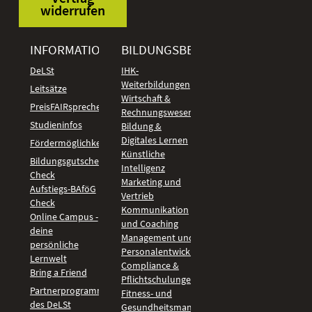
widerrufen
INFORMATIONEN
BILDUNGSBEREICHE
DeLSt
IHK-
Weiterbildungen
Leitsätze
Wirtschaft &
PreisFAIRsprechen
Rechnungswesen
Studieninfos
Bildung &
Digitales Lernen
Fördermöglichkeiten
Künstliche
Bildungsgutschein
Intelligenz
Check
Marketing und
Aufstiegs-BAföG
Vertrieb
Check
Kommunikation
Online Campus -
und Coaching
deine
Management und
persönliche
Personalentwicklung
Lernwelt
Compliance &
Bring a Friend
Pflichtschulungen
Partnerprogramm
Fitness- und
des DeLSt
Gesundheitsmanagement