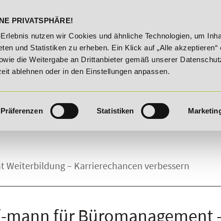
DELST
STUDIENINFOS
KONTA
NE PRIVATSPHÄRE!
20% Rabatt bis 03.09.2026 - Bildungsroute!
20% Rabat
-Erlebnis nutzen wir Cookies und ähnliche Technologien, um Inha
ten und Statistiken zu erheben. Ein Klick auf „Alle akzeptieren“ 
owie die Weitergabe an Drittanbieter gemäß unserer Datenschut
zeit ablehnen oder in den Einstellungen anpassen.
Präferenzen
Statistiken
Marketin
 Weiterbildung – Karrierechancen verbessern
u/-mann für Büromanagement - 