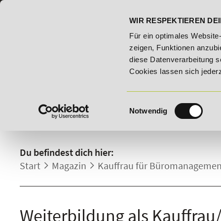
07191 - 22986 - 0
BILDUNGSHOTLINE:
WIR RESPEKTIEREN DEI
ldungsroute!
20% Rabatt bis 03.09.2026 - Bildungsroute!
Für ein optimales Website
zeigen, Funktionen anzubie
diese Datenverarbeitung s
Cookies lassen sich jeder
Einwilligungsauswahl
Notwendig
DETAILS.
Du befindest dich hier:
Start
Magazin
Kauffrau für Büromanagement
Weiterbildung als Kauffra