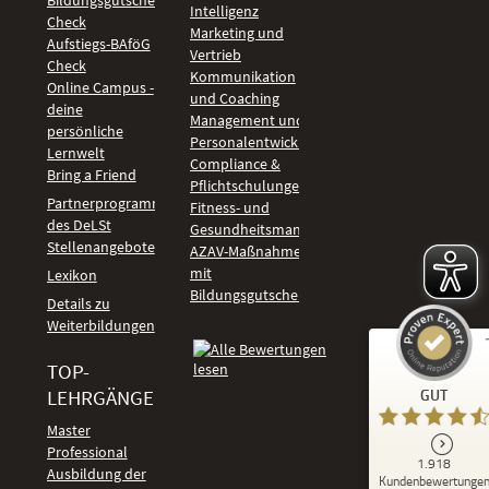
Intelligenz
Check
Marketing und
Aufstiegs-BAföG
Vertrieb
Check
Kommunikation
Online Campus -
und Coaching
deine
Management und
persönliche
Personalentwicklung
Lernwelt
Compliance &
Bring a Friend
Pflichtschulungen
Partnerprogramm
Fitness- und
des DeLSt
Gesundheitsmanagement
Stellenangebote
AZAV-Maßnahmen
mit
Lexikon
Bildungsgutschein
Details zu
Weiterbildungen
TOP-
Kundenbewertungen und Erfahrungen zu
LEHRGÄNGE
GUT
DeLSt - Deutsches eLearning Studieninstitut
Master
Professional
GUT
1.918
%
92
Ausbildung der
Kundenbewertunge