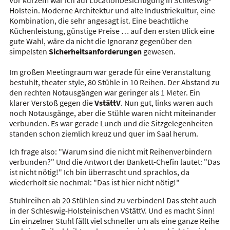
Holstein. Moderne Architektur und alte Industriekultur, eine
Kombination, die sehr angesagt ist. Eine beachtliche
Küchenleistung, günstige Preise … auf den ersten Blick eine
gute Wahl, wäre da nicht die Ignoranz gegenüber den
simpelsten
Sicherheitsanforderungen
gewesen.
Im großen Meetingraum war gerade für eine Veranstaltung
bestuhlt, theater style, 80 Stühle in 10 Reihen. Der Abstand zu
den rechten Notausgängen war geringer als 1 Meter. Ein
klarer Verstoß gegen die
VstättV
. Nun gut, links waren auch
noch Notausgänge, aber die Stühle waren nicht miteinander
verbunden. Es war gerade Lunch und die Sitzgelegenheiten
standen schon ziemlich kreuz und quer im Saal herum.
Ich frage also: "Warum sind die nicht mit Reihenverbindern
verbunden?" Und die Antwort der Bankett-Chefin lautet: "Das
ist nicht nötig!" Ich bin überrascht und sprachlos, da
wiederholt sie nochmal: "Das ist hier nicht nötig!"
Stuhlreihen ab 20 Stühlen sind zu verbinden! Das steht auch
in der Schleswig-Holsteinischen VStättV. Und es macht Sinn!
Ein einzelner Stuhl fällt viel schneller um als eine ganze Reihe