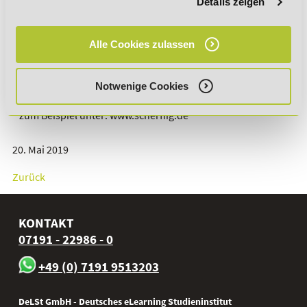
THEMA ERFAHREN? DANN EMPFEHLEN
Details zeigen
WIR IHNEN DIESE WEITERBILDUNG:
Alle Cookies zulassen
Eventmanagement
QUELLENANGABEN (STAND: 05.2019)
Notwenige Cookies
Praxisorientierte Publikationen zum Thema finden sich
zum Beispiel unter: www.scherffig.de
20. Mai 2019
Zurück
KONTAKT
07191 - 22986 - 0
+49 (0) 7191 9513203
DeLSt GmbH - Deutsches eLearning Studieninstitut