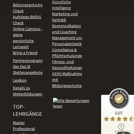
Künstliche
Bildungsgutschein
Intelligenz
Check
Marketing und
Aufstiegs-BAföG
Vertrieb
Check
Kommunikation
Online Campus -
und Coaching
deine
Management und
persönliche
Personalentwicklung
Lernwelt
Compliance &
Bring a Friend
Pflichtschulungen
Partnerprogramm
Fitness- und
des DeLSt
Gesundheitsmanagement
Stellenangebote
AZAV-Maßnahmen
mit
Lexikon
Bildungsgutschein
Details zu
Weiterbildungen
TOP-
Kundenbewertungen und Erfahrungen zu
LEHRGÄNGE
GUT
DeLSt - Deutsches eLearning Studieninstitut
Master
Professional
GUT
1.918