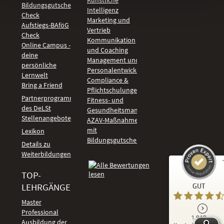
Künstliche
Bildungsgutschein
Intelligenz
Check
Marketing und
Aufstiegs-BAföG
Vertrieb
Check
Kommunikation
Online Campus -
und Coaching
deine
Management und
persönliche
Personalentwicklung
Lernwelt
Compliance &
Bring a Friend
Pflichtschulungen
Partnerprogramm
Fitness- und
des DeLSt
Gesundheitsmanagement
Stellenangebote
AZAV-Maßnahmen
mit
Lexikon
Bildungsgutschein
Details zu
Weiterbildungen
TOP-
Kundenbewertungen und Erfahrungen zu
LEHRGÄNGE
GUT
DeLSt - Deutsches eLearning Studieninstitut
Master
Professional
GUT
1.918
%
92
Ausbildung der