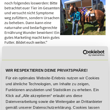
noch folgendes loswerden: Bitte
betrachtet euer Tier im Gesamten
und versucht nicht Symptome
weg zufüttern, sondern Ursachen
zu beheben. Dann kann eine
naturnahe und bedarfsgerechte
Ernährung Wunder bewirken! Ein
gutes Marketing macht kein gutes
Futter. Bildet euch weiter."
Liebe Seline, das ganze DeLSt - Team möchte ihnen herzlich
zu ihren Leistungen gratulieren und wünscht ihnen für ihre
Zukunft alles Gute!
WIR RESPEKTIEREN DEINE PRIVATSPHÄRE!
Möchten Sie auch Ihre Karriere starten?
Für ein optimales Website-Erlebnis nutzen wir Cookies
Dann empfehlen wir Ihnen diese
und ähnliche Technologien, um Inhalte zu zeigen,
Funktionen anzubieten und Statistiken zu erheben. Ein
Fernstudiengänge:
Klick auf „Alle akzeptieren“ erlaubt uns diese
Datenverarbeitung sowie die Weitergabe an Drittanbieter
Futtermittelberater für Pferde
gemäß unserer Datenschutzerklärung. Cookies lassen