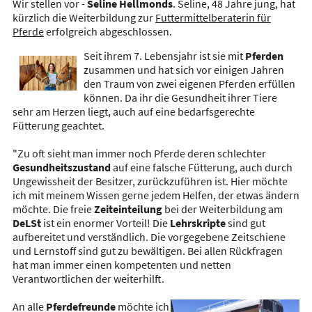
Wir stellen vor -
Seline
Hellmonds
. Seline, 48 Jahre jung, hat
kürzlich die Weiterbildung zur
Futtermittelberaterin für
Pferde
erfolgreich abgeschlossen.
Seit ihrem 7. Lebensjahr ist sie mit
Pferden
zusammen und hat sich vor einigen Jahren
den Traum von zwei eigenen Pferden erfüllen
können. Da ihr die Gesundheit ihrer Tiere
sehr am Herzen liegt, auch auf eine bedarfsgerechte
Fütterung geachtet.
"Zu oft sieht man immer noch Pferde deren schlechter
Gesundheitszustand
auf eine falsche Fütterung, auch durch
Ungewissheit der Besitzer, zurückzuführen ist. Hier möchte
ich mit meinem Wissen gerne jedem Helfen, der etwas ändern
möchte. Die freie
Zeiteinteilung
bei der Weiterbildung am
DeLSt
ist ein enormer Vorteil! Die
Lehrskripte
sind gut
aufbereitet und verständlich. Die vorgegebene Zeitschiene
und Lernstoff sind gut zu bewältigen. Bei allen Rückfragen
hat man immer einen kompetenten und netten
Verantwortlichen der weiterhilft.
An alle
Pferdefreunde
möchte ich