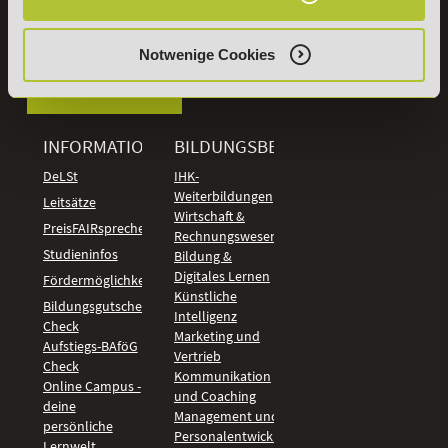
Samstag: 9:00 - 15:00 Uhr
Notwenige Cookies
Vertrag
widerrufen
INFORMATIONEN
BILDUNGSBEREICHE
DeLSt
IHK-
Weiterbildungen
Leitsätze
Wirtschaft &
PreisFAIRsprechen
Rechnungswesen
Studieninfos
Bildung &
Digitales Lernen
Fördermöglichkeiten
Künstliche
Bildungsgutschein
Intelligenz
Check
Marketing und
Aufstiegs-BAföG
Vertrieb
Check
Kommunikation
Online Campus -
und Coaching
deine
Management und
persönliche
Personalentwicklung
Lernwelt