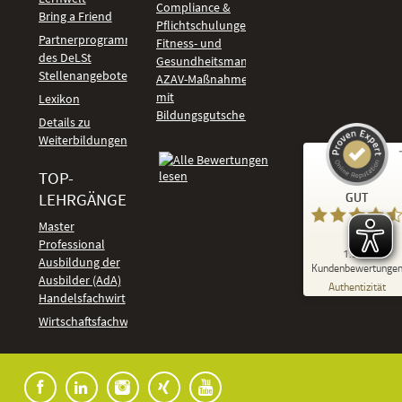
Compliance &
Bring a Friend
Pflichtschulungen
Partnerprogramm
Fitness- und
des DeLSt
Gesundheitsmanagement
Stellenangebote
AZAV-Maßnahmen
mit
Lexikon
Bildungsgutschein
Details zu
Weiterbildungen
TOP-
Kundenbewertungen und Erfahrungen zu
LEHRGÄNGE
GUT
DeLSt - Deutsches eLearning Studieninstitut
Master
Professional
GUT
1.918
%
92
Ausbildung der
Kundenbewertunge
Ausbilder (AdA)
Empfehlungen auf
Authentizität
ProvenExpert.com
Handelsfachwirt
5,00
/
4,37
Kundenbewertungen
Wirtschaftsfachwirt
91
1.827
Bewertungen auf
7
Bewertungen von
ProvenExpert.com
anderen Quellen