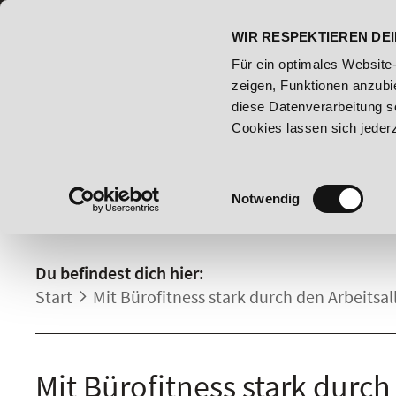
07191 - 22986 - 0
BILDUNGSHOTLINE:
WIR RESPEKTIEREN DEI
 Woche: 25% Rabatt auf "E-Commerce Manager" vom 28. Juli - 06.
Für ein optimales Website
zeigen, Funktionen anzubie
diese Datenverarbeitung s
Cookies lassen sich jeder
Einwilligungsauswahl
Notwendig
DETAILS.
Du befindest dich hier:
Start
Mit Bürofitness stark durch den Arbeitsal
Mit Bürofitness stark durch