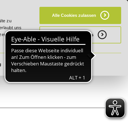
KT
HÄUFIG GESTELLTE FRAGEN (FAQ)
CAMPUS
Alle Cookies zulassen
auf "E-Commerce Manager" vom 28. Juli - 06. August 2026!
lte zu
erlaubt uns
zerklärung.
Notwenige Cookies
g
Details zeigen