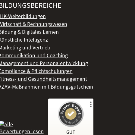
BILDUNGSBEREICHE
IHK-Weiterbildungen
Wirtschaft & Rechnungswesen
Bildung & Digitales Lernen
Künstliche Intelligenz
Marketing und Vertrieb
Kommunikation und Coaching
Management und Personalentwicklung
Compliance & Pflichtschulungen
Fitness- und Gesundheitsmanagement
AZAV-Maßnahmen mit Bildungsgutschein
Kundenbewertungen und Erfahrungen zu
DeLSt - Deutsches eLearning Studieninstitut
GUT