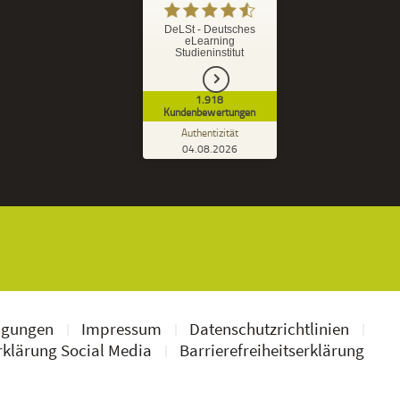
%
92
GUT
DeLSt - Deutsches
eLearning
Empfehlungen auf
Studieninstitut
ProvenExpert.com
5,00
/
4,37
1.918
1.827
91
Kundenbewertungen
7
Bewertungen von
Bewertungen auf
Authentizität
anderen Quellen
ProvenExpert.com
04.08.2026
Kundenbewertungen der DeLSt auf Pro
Blick aufs ProvenExpert-Profil werfen
Ramona B.
3,60
Leider wird am Anfang nicht mitgeteilt
welche und wie viele Bücher man zusätzlich
geschickt bekommt, dadurch...
ngungen
Impressum
Datenschutzrichtlinien
klärung Social Media
Barrierefreiheitserklärung