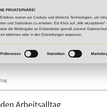
DELST
STUDIENINFOS
KONTA
NE PRIVATSPHÄRE!
 August 2026!
Unser Karrieretipp der Woche: 25% Rabatt 
-Erlebnis nutzen wir Cookies und ähnliche Technologien, um Inha
ten und Statistiken zu erheben. Ein Klick auf „Alle akzeptieren“ 
owie die Weitergabe an Drittanbieter gemäß unserer Datenschut
zeit ablehnen oder in den Einstellungen anpassen.
Präferenzen
Statistiken
Marketin
ltag
 den Arbeitsalltag