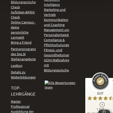
Bildungsgutschein
Intelligenz
Check
Marketing und
Aufstiegs-BAföG
Vertrieb
Check
Kommunikation
Online Campus -
und Coaching
deine
Management und
persönliche
Personalentwicklung
Lernwelt
Compliance &
Bring a Friend
Pflichtschulungen
Partnerprogramm
Fitness- und
des DeLSt
Gesundheitsmanagement
Stellenangebote
AZAV-Maßnahmen
mit
Lexikon
Bildungsgutschein
Details zu
Weiterbildungen
TOP-
Kundenbewertungen und Erfahrungen zu
LEHRGÄNGE
GUT
DeLSt - Deutsches eLearning Studieninstitut
Master
Professional
GUT
1.918
%
92
Ausbildung der