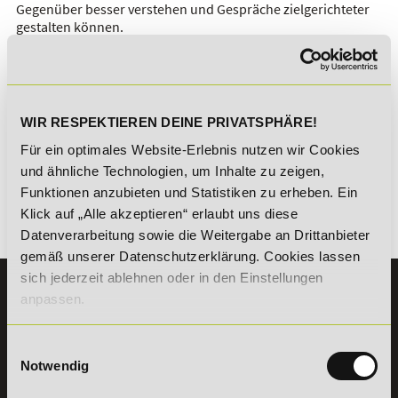
Gegenüber besser verstehen und Gespräche zielgerichteter
gestalten können.
Erfahren Sie im Fernstudium, wie Sie optimal
kommunizieren - die Weiterbildung "Besser
kommunizieren" vermittelt wertvolle Kenntnisse und zeigt
auf, wie Sie Ihre beruflichen Ziele durch eine erfolgreiche
WIR RESPEKTIEREN DEINE PRIVATSPHÄRE!
Kommunikation erreichen können!
Für ein optimales Website-Erlebnis nutzen wir Cookies
Direkt zur Weiterbildung:
und ähnliche Technologien, um Inhalte zu zeigen,
Funktionen anzubieten und Statistiken zu erheben. Ein
Erfolgreich kommunizieren im Beruf
Klick auf „Alle akzeptieren“ erlaubt uns diese
Zurück
Datenverarbeitung sowie die Weitergabe an Drittanbieter
gemäß unserer Datenschutzerklärung. Cookies lassen
sich jederzeit ablehnen oder in den Einstellungen
KONTAKT
anpassen.
07191 - 22986 - 0
Einwilligungsauswahl
+49 (0) 7191 9513203
Notwendig