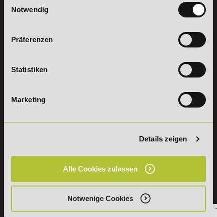
Weiterbildungen
Leitsätze
Notwendig
Wirtschaft &
PreisFAIRsprechen
Rechnungswesen
Studieninfos
Bildung &
Präferenzen
Digitales Lernen
Fördermöglichkeiten
Künstliche
Bildungsgutschein
Intelligenz
Check
Statistiken
Marketing und
Aufstiegs-BAföG
Vertrieb
Check
Kommunikation
Online Campus -
Marketing
und Coaching
deine
Management und
persönliche
Personalentwicklung
Lernwelt
Compliance &
Bring a Friend
Details zeigen
Pflichtschulungen
Partnerprogramm
Fitness- und
des DeLSt
Gesundheitsmanagement
Stellenangebote
Alle Cookies zulassen
AZAV-Maßnahmen
mit
Lexikon
Bildungsgutschein
Details zu
Notwenige Cookies
Weiterbildungen