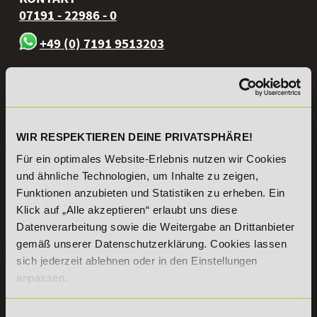
07191 - 22986 - 0
+49 (0) 7191 9513203
DeLSt GmbH - Deutsches eLearning Studieninstitut
Willy-Brandt-Platz 2
71522
Backnang
Aus dem Ausland:
+49 (0) 7191 - 22 986 – 0
WIR RESPEKTIEREN DEINE PRIVATSPHÄRE!
Fax:
+49 (0) 7191 - 22 986 - 99
Erreichbarkeit:
Für ein optimales Website-Erlebnis nutzen wir Cookies
Montag bis Donnerstag: 8:00 - 19:00 Uhr
und ähnliche Technologien, um Inhalte zu zeigen,
Freitag: 8:00 - 17:00 Uhr
Funktionen anzubieten und Statistiken zu erheben. Ein
Samstag: 9:00 - 15:00 Uhr
Klick auf „Alle akzeptieren“ erlaubt uns diese
Datenverarbeitung sowie die Weitergabe an Drittanbieter
Vertrag
gemäß unserer Datenschutzerklärung. Cookies lassen
widerrufen
sich jederzeit ablehnen oder in den Einstellungen
anpassen.
INFORMATIONEN
BILDUNGSBEREICHE
DeLSt
IHK-
Einwilligungsauswahl