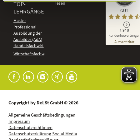
TOP-
Kundenbewertungen und Erfahrungen zu
LEHRGÄNGE
GUT
DeLSt - Deutsches eLearning Studieninstitut
Master
Professional
GUT
1.918
%
92
Ausbildung der
Kundenbewertunge
Ausbilder (AdA)
Empfehlungen auf
Authentizität
ProvenExpert.com
Handelsfachwirt
5,00
/
4,37
Kundenbewertungen
Wirtschaftsfachwirt
91
1.827
Bewertungen auf
7
Bewertungen von
ProvenExpert.com
anderen Quellen
Blick aufs ProvenExpert-Profil werfen
04.08.2026
Copyright by DeLSt GmbH © 2026
Allgemeine Geschäftsbedingungen
Impressum
Datenschutzrichtlinien
Datenschutzerklärung Social Media
Barrierefreiheitserklärung