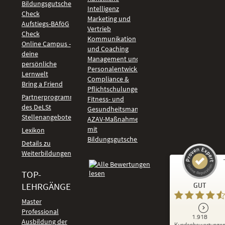
Bildungsgutschein
Intelligenz
Check
Marketing und
Aufstiegs-BAföG
Vertrieb
Check
Kommunikation
Online Campus -
und Coaching
deine
Management und
persönliche
Personalentwicklung
Lernwelt
Compliance &
Bring a Friend
Pflichtschulungen
Partnerprogramm
Fitness- und
des DeLSt
Gesundheitsmanagement
Stellenangebote
AZAV-Maßnahmen
mit
Lexikon
Bildungsgutschein
Details zu
Weiterbildungen
TOP-
Kundenbewertungen und Erfahrungen zu
LEHRGÄNGE
GUT
DeLSt - Deutsches eLearning Studieninstitut
Master
Professional
GUT
1.918
%
92
Ausbildung der
Kundenbewertunge