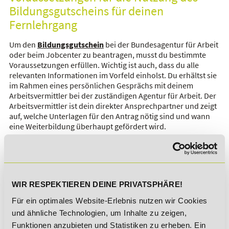
Bildungsgutscheins für deinen
Fernlehrgang
Um den
Bildungsgutschein
bei der Bundesagentur für Arbeit
oder beim Jobcenter zu beantragen, musst du bestimmte
Voraussetzungen erfüllen. Wichtig ist auch, dass du alle
relevanten Informationen im Vorfeld einholst. Du erhältst sie
im Rahmen eines persönlichen Gesprächs mit deinem
Arbeitsvermittler bei der zuständigen Agentur für Arbeit. Der
Arbeitsvermittler ist dein direkter Ansprechpartner und zeigt
auf, welche Unterlagen für den Antrag nötig sind und wann
eine Weiterbildung überhaupt gefördert wird.
Um gefördert zu werden, musst du entweder arbeitslos oder
arbeitssuchend sein oder nachweisen, dass dir eine
drohende Arbeitslosigkeit bevorsteht. Auch Arbeitnehmer in
Kurzarbeit oder Personen, die sich nach einer längeren
Krankheit beruflich wiedereingliedern möchten, können den
WIR RESPEKTIEREN DEINE PRIVATSPHÄRE!
Bildungsgutschein bei der Bundesagentur für Arbeit oder
Für ein optimales Website-Erlebnis nutzen wir Cookies
beim Jobcenter beantragen.
und ähnliche Technologien, um Inhalte zu zeigen,
Funktionen anzubieten und Statistiken zu erheben. Ein