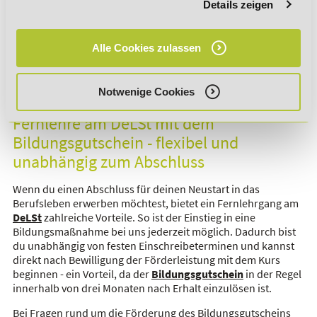
Details zeigen
und den Sinn und die Vorteile der Weiterbildung im Gespräch
mit dem Arbeitsvermittler nachvollziehbar darlegen kannst.
Alle Cookies zulassen
Förderberechtigt durch Bildungsgutschein? Mach
den Check!
Notwenige Cookies
Fernlehre am DeLSt mit dem
Bildungsgutschein - flexibel und
unabhängig zum Abschluss
Wenn du einen Abschluss für deinen Neustart in das
Berufsleben erwerben möchtest, bietet ein Fernlehrgang am
DeLSt
zahlreiche Vorteile. So ist der Einstieg in eine
Bildungsmaßnahme bei uns jederzeit möglich. Dadurch bist
du unabhängig von festen Einschreibeterminen und kannst
direkt nach Bewilligung der Förderleistung mit dem Kurs
beginnen - ein Vorteil, da der
Bildungsgutschein
in der Regel
innerhalb von drei Monaten nach Erhalt einzulösen ist.
Bei Fragen rund um die Förderung des Bildungsgutscheins