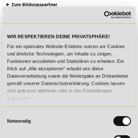
►
Zum Bildungspartner
WIR RESPEKTIEREN DEINE PRIVATSPHÄRE!
Für ein optimales Website-Erlebnis nutzen wir Cookies
EHiP - Europäische Hochschule für Innovation
und ähnliche Technologien, um Inhalte zu zeigen,
und Perspektive
Funktionen anzubieten und Statistiken zu erheben. Ein
Die
EHiP
ist unser Bildungspartner für akademische
Klick auf „Alle akzeptieren“ erlaubt uns diese
Abschlüsse. Als moderne Fernhochschule hat sich die EHiP
Datenverarbeitung sowie die Weitergabe an Drittanbieter
das Ziel gesetzt, dich mit Qualifikationen und Fähigkeiten
gemäß unserer Datenschutzerklärung. Cookies lassen
auszustatten, die du für eine erfolgreiche berufliche Zukunft
sich jederzeit ablehnen oder in den Einstellungen
im digitalen Zeitalter brauchst.
anpassen.
Als moderne Fernhochschule hat sich die EHiP das Ziel
gesetzt, dich mit Qualifikationen und Fähigkeiten
Einwilligungsauswahl
auszustatten, die du für eine erfolgreiche berufliche Zukunft
Notwendig
im digitalen Zeitalter brauchst.
Ein virtueller Student-Life-Cycle erwartet dich:
Remote von