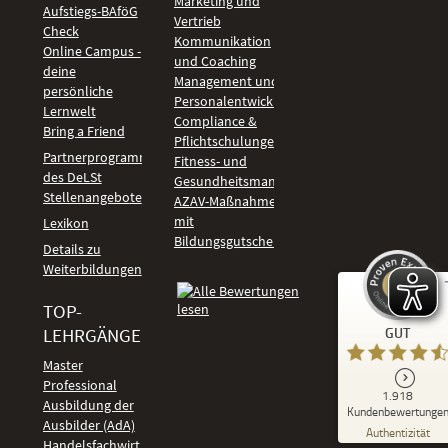
Marketing und
Aufstiegs-BAföG
Vertrieb
Check
Kommunikation
Online Campus -
und Coaching
deine
Management und
persönliche
Personalentwicklung
Lernwelt
Compliance &
Bring a Friend
Pflichtschulungen
Partnerprogramm
Fitness- und
des DeLSt
Gesundheitsmanagement
Stellenangebote
AZAV-Maßnahmen
mit
Lexikon
Bildungsgutschein
Details zu
Weiterbildungen
TOP-
Kundenbewertungen und Erfahrungen zu
LEHRGÄNGE
GUT
DeLSt - Deutsches eLearning Studieninstitut
Master
Professional
GUT
1.918
%
92
Ausbildung der
Kundenbewertunge
Ausbilder (AdA)
Empfehlungen auf
Authentizität
ProvenExpert.com
Handelsfachwirt
5,00
/
4,37