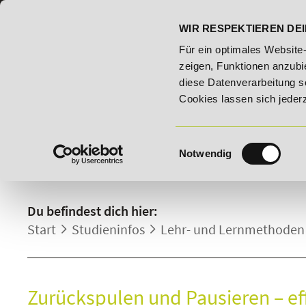
07191 - 22986 - 0
BILDUNGSHOTLINE:
WIR RESPEKTIEREN DEI
- Bildungsroute!
20% Rabatt bis 03.09.2026 - Bildungsrout
Für ein optimales Website
zeigen, Funktionen anzubie
diese Datenverarbeitung s
Cookies lassen sich jeder
Einwilligungsauswahl
Notwendig
ONLINE-VORLESUNGEN.
Du befindest dich hier:
Start
Studieninfos
Lehr- und Lernmethoden
Zurückspulen und Pausieren – ef