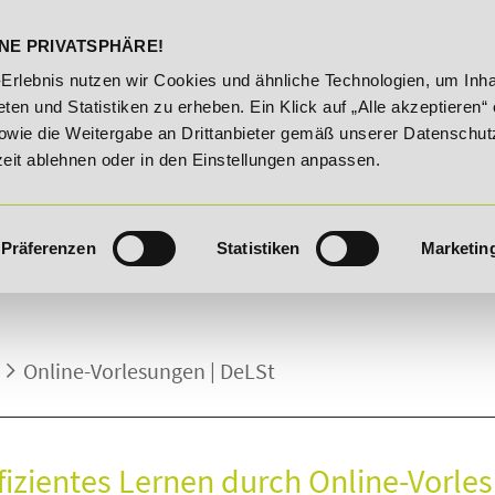
DELST
STUDIENINFOS
KONTA
NE PRIVATSPHÄRE!
e!
20% Rabatt bis 03.09.2026 - Bildungsroute!
20% R
-Erlebnis nutzen wir Cookies und ähnliche Technologien, um Inha
ten und Statistiken zu erheben. Ein Klick auf „Alle akzeptieren“ 
owie die Weitergabe an Drittanbieter gemäß unserer Datenschut
zeit ablehnen oder in den Einstellungen anpassen.
Präferenzen
Statistiken
Marketin
Online-Vorlesungen | DeLSt
fizientes Lernen durch Online-Vorle