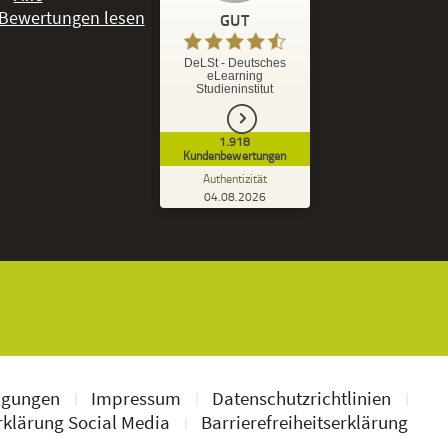
GUT
%
92
GUT
DeLSt - Deutsches
eLearning
Empfehlungen auf
Studieninstitut
ProvenExpert.com
5,00
/
4,37
1.918
1.827
91
Kundenbewertungen
7
Bewertungen von
Bewertungen auf
Authentizität
anderen Quellen
ProvenExpert.com
04.08.2026
Kundenbewertungen der DeLSt auf Pro
Blick aufs ProvenExpert-Profil werfen
Ramona B.
3,60
Leider wird am Anfang nicht mitgeteilt
welche und wie viele Bücher man zusätzlich
geschickt bekommt, dadurch...
ngungen
Impressum
Datenschutzrichtlinien
klärung Social Media
Barrierefreiheitserklärung