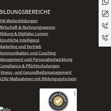
BILDUNGSBEREICHE
IHK-Weiterbildungen
Wirtschaft & Rechnungswesen
Bildung & Digitales Lernen
Künstliche Intelligenz
Marketing und Vertrieb
Kommunikation und Coaching
Management und Personalentwicklung
Compliance & Pflichtschulungen
Fitness- und Gesundheitsmanagement
AZAV-Maßnahmen mit Bildungsgutschein
Kundenbewertungen und Erfahrungen zu
DeLSt - Deutsches eLearning Studieninstitut