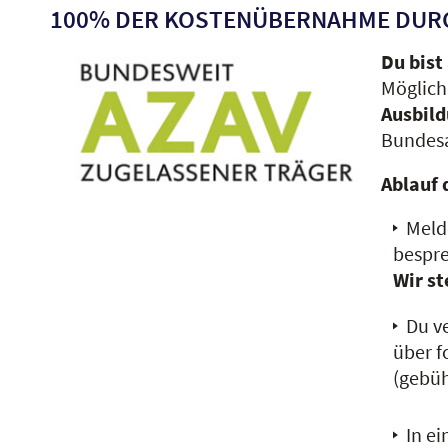
100% DER KOSTENÜBERNAHME DUR
Du bist
Möglich
Ausbil
Bundes
Ablauf 
Meld
bespre
Wir st
Du v
über f
(gebüh
In e