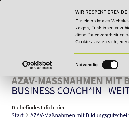
07191 - 22986 - 0
BILDUNGSHOTLINE:
WIR RESPEKTIEREN DEI
26 - Bildungsroute!
20% Rabatt bis 03.09.2026 - Bildungsr
Für ein optimales Website
zeigen, Funktionen anzubie
diese Datenverarbeitung s
Cookies lassen sich jeder
Einwilligungsauswahl
Notwendig
AZAV-MASSNAHMEN MIT B
BUSINESS COACH*IN
|
WEI
Du befindest dich hier:
Start
AZAV-Maßnahmen mit Bildungsgutschei