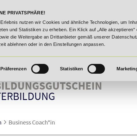
DELST
STUDIENINFOS
KONTA
NE PRIVATSPHÄRE!
oute!
20% Rabatt bis 03.09.2026 - Bildungsroute!
20%
-Erlebnis nutzen wir Cookies und ähnliche Technologien, um Inha
ten und Statistiken zu erheben. Ein Klick auf „Alle akzeptieren“ 
owie die Weitergabe an Drittanbieter gemäß unserer Datenschut
zeit ablehnen oder in den Einstellungen anpassen.
Präferenzen
Statistiken
Marketin
ILDUNGSGUTSCHEIN
TERBILDUNG
n
Business Coach*in