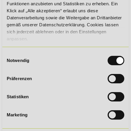
Funktionen anzubieten und Statistiken zu erheben. Ein
online statt!
Klick auf „Alle akzeptieren“ erlaubt uns diese
Datenverarbeitung sowie die Weitergabe an Drittanbieter
gemäß unserer Datenschutzerklärung. Cookies lassen
Vollzeit oder berufsbegleitend
sich jederzeit ablehnen oder in den Einstellungen
in deinem eigenen Lerntempo:
anpassen.
Definiere Lernen neu!
Einwilligungsauswahl
Notwendig
Präferenzen
Crossmedial verknüpfen,
praxisnah anwenden und
zeitgemäß lernen:
Statistiken
Lernen am Puls der Zeit!
Marketing