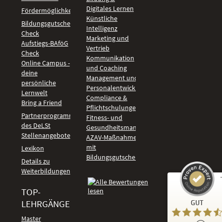
Digitales Lernen
Fördermöglichkeiten
Künstliche
Bildungsgutschein
Intelligenz
Check
Marketing und
Aufstiegs-BAföG
Vertrieb
Check
Kommunikation
Online Campus -
und Coaching
deine
Management und
persönliche
Personalentwicklung
Lernwelt
Compliance &
Bring a Friend
Pflichtschulungen
Partnerprogramm
Fitness- und
des DeLSt
Gesundheitsmanagement
Stellenangebote
AZAV-Maßnahmen
mit
Lexikon
Bildungsgutschein
Details zu
Weiterbildungen
TOP-
Kundenbewertungen und Erfahrungen zu
LEHRGÄNGE
GUT
DeLSt - Deutsches eLearning Studieninstitut
Master