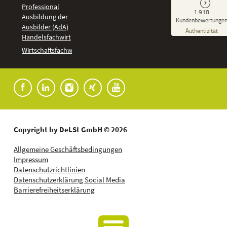
Professional
GUT
1.918
%
92
Ausbildung der
Kundenbewertunge
Ausbilder (AdA)
Empfehlungen auf
Authentizität
ProvenExpert.com
Handelsfachwirt
5,00
/
4,37
Kundenbewertungen
Wirtschaftsfachwirt
91
1.827
Bewertungen auf
7
Bewertungen von
ProvenExpert.com
anderen Quellen
Blick aufs ProvenExpert-Profil werfen
04.08.2026
Copyright by DeLSt GmbH © 2026
Allgemeine Geschäftsbedingungen
Impressum
Datenschutzrichtlinien
Datenschutzerklärung Social Media
Barrierefreiheitserklärung