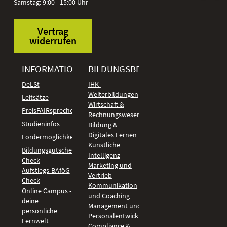
Samstag: 9:00 - 15:00 Uhr
Vertrag
widerrufen
INFORMATIONEN
BILDUNGSBEREICHE
DeLSt
IHK-
Weiterbildungen
Leitsätze
Wirtschaft &
PreisFAIRsprechen
Rechnungswesen
Studieninfos
Bildung &
Digitales Lernen
Fördermöglichkeiten
Künstliche
Bildungsgutschein
Intelligenz
Check
Marketing und
Aufstiegs-BAföG
Vertrieb
Check
Kommunikation
Online Campus -
und Coaching
deine
Management und
persönliche
Personalentwicklung
Lernwelt
Compliance &