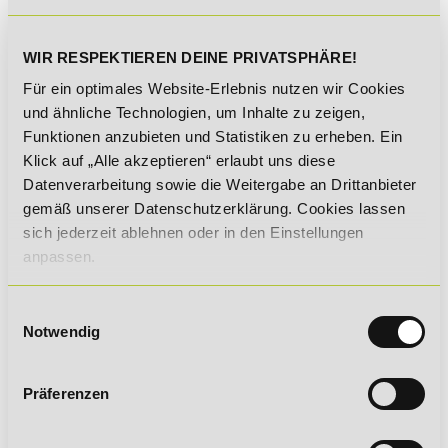
vorgegebenen Lehrplan zu
absolvieren und an den
vorgesehenen Lernerfolgskontrollen
WIR RESPEKTIEREN DEINE PRIVATSPHÄRE!
teilzunehmen.
Für ein optimales Website-Erlebnis nutzen wir Cookies
und ähnliche Technologien, um Inhalte zu zeigen,
Funktionen anzubieten und Statistiken zu erheben. Ein
Klick auf „Alle akzeptieren“ erlaubt uns diese
Von der Anmeldung über die
Lernphase bis hin zum
Datenverarbeitung sowie die Weitergabe an Drittanbieter
Zertifikat:
gemäß unserer Datenschutzerklärung. Cookies lassen
sich jederzeit ablehnen oder in den Einstellungen
Bei uns findet alles komplett
anpassen.
online statt!
Einwilligungsauswahl
Notwendig
Vollzeit oder berufsbegleitend
in deinem eigenen Lerntempo:
Präferenzen
Definiere Lernen neu!