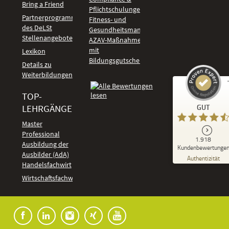
Bring a Friend
Pflichtschulungen
Partnerprogramm
Fitness- und
des DeLSt
Gesundheitsmanagement
Stellenangebote
AZAV-Maßnahmen
mit
Lexikon
Bildungsgutschein
Details zu
Weiterbildungen
TOP-
Kundenbewertungen und Erfahrungen zu
LEHRGÄNGE
GUT
DeLSt - Deutsches eLearning Studieninstitut
Master
Professional
GUT
1.918
%
92
Ausbildung der
Kundenbewertunge
Ausbilder (AdA)
Empfehlungen auf
Authentizität
ProvenExpert.com
Handelsfachwirt
5,00
/
4,37
Kundenbewertungen
Wirtschaftsfachwirt
91
1.827
Bewertungen auf
7
Bewertungen von
ProvenExpert.com
anderen Quellen