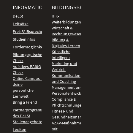
INFORMATIONEN
BILDUNGSBEREICHE
DeLSt
IHK-
Weiterbildungen
Leitsätze
Wirtschaft &
PreisFAIRsprechen
Rechnungswesen
Studieninfos
Bildung &
Digitales Lernen
Fördermöglichkeiten
Künstliche
Bildungsgutschein
Intelligenz
Check
Marketing und
Aufstiegs-BAföG
Vertrieb
Check
Kommunikation
Online Campus -
und Coaching
deine
Management und
persönliche
Personalentwicklung
Lernwelt
Compliance &
Bring a Friend
Pflichtschulungen
Partnerprogramm
Fitness- und
des DeLSt
Gesundheitsmanagement
Stellenangebote
AZAV-Maßnahmen
mit
Lexikon