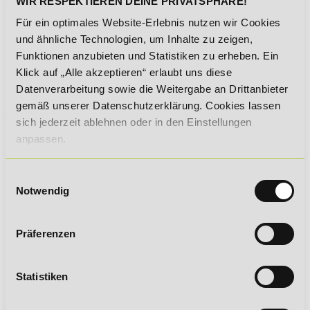
WIR RESPEKTIEREN DEINE PRIVATSPHÄRE!
Für ein optimales Website-Erlebnis nutzen wir Cookies
Von der Anmeldung über die
und ähnliche Technologien, um Inhalte zu zeigen,
Lernphase bis hin zum
Funktionen anzubieten und Statistiken zu erheben. Ein
Zertifikat:
Klick auf „Alle akzeptieren“ erlaubt uns diese
Datenverarbeitung sowie die Weitergabe an Drittanbieter
Bei uns findet alles komplett
online statt!
gemäß unserer Datenschutzerklärung. Cookies lassen
sich jederzeit ablehnen oder in den Einstellungen
anpassen.
Vollzeit oder berufsbegleitend
in deinem eigenen Lerntempo:
Einwilligungsauswahl
Notwendig
Definiere Lernen neu!
Präferenzen
Statistiken
Crossmedial verknüpfen,
praxisnah anwenden und