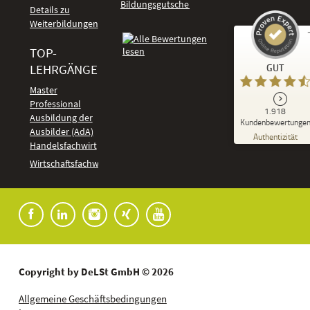
Bildungsgutschein
Details zu
Weiterbildungen
TOP-
Kundenbewertungen und Erfahrungen zu
LEHRGÄNGE
GUT
DeLSt - Deutsches eLearning Studieninstitut
Master
Professional
GUT
1.918
%
92
Ausbildung der
Kundenbewertunge
Ausbilder (AdA)
Empfehlungen auf
Authentizität
ProvenExpert.com
Handelsfachwirt
5,00
/
4,37
Kundenbewertungen
Wirtschaftsfachwirt
91
1.827
Bewertungen auf
7
Bewertungen von
ProvenExpert.com
anderen Quellen
Blick aufs ProvenExpert-Profil werfen
04.08.2026
Copyright by DeLSt GmbH © 2026
Allgemeine Geschäftsbedingungen