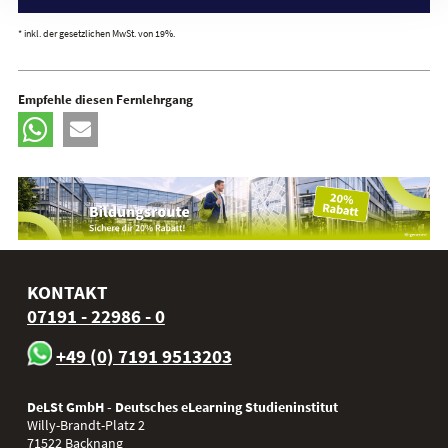
* inkl. der gesetzlichen MwSt. von 19%.
Empfehle diesen Fernlehrgang
KONTAKT
07191 - 22986 - 0
+49 (0) 7191 9513203
DeLSt GmbH - Deutsches eLearning Studieninstitut
Willy-Brandt-Platz 2
71522
Backnang