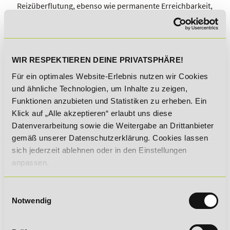
Reizüberflutung, ebenso wie permanente Erreichbarkeit,
führt oft beruflich und privat zu einer Überforderung,
aus der man alleine nur schwer wieder herauskommt.
Möchtest du durch Coaching dem Klienten aus der Krise
helfen? Willst du im Life Coaching Ratsuchende
WIR RESPEKTIEREN DEINE PRIVATSPHÄRE!
unterstützen, ihre Work-Life-Balance
wiederherzustellen? Du strebst eine Arbeit als Coach in
Für ein optimales Website-Erlebnis nutzen wir Cookies
der Beratung an? Dann solltest du jetzt die Life Coach
und ähnliche Technologien, um Inhalte zu zeigen,
Ausbildung absolvieren!
Funktionen anzubieten und Statistiken zu erheben. Ein
Klick auf „Alle akzeptieren“ erlaubt uns diese
Datenverarbeitung sowie die Weitergabe an Drittanbieter
BERUFLICHE PERSPEKTIVEN
gemäß unserer Datenschutzerklärung. Cookies lassen
sich jederzeit ablehnen oder in den Einstellungen
anpassen.
STAATLICHE ZULASSUNG
Einwilligungsauswahl
ABLAUF UND INHALTE IM DETAIL
Notwendig
DEINE VORTEILE IM ÜBERBLICK