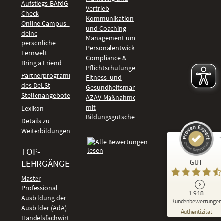
Aufstiegs-BAföG
Vertrieb
Check
Kommunikation
Online Campus -
und Coaching
deine
Management und
persönliche
Personalentwicklung
Lernwelt
Compliance &
Bring a Friend
Pflichtschulungen
Partnerprogramm
Fitness- und
des DeLSt
Gesundheitsmanagement
Stellenangebote
AZAV-Maßnahmen
mit
Lexikon
Bildungsgutschein
Details zu
Weiterbildungen
TOP-
Kundenbewertungen und Erfahrungen zu
LEHRGÄNGE
GUT
DeLSt - Deutsches eLearning Studieninstitut
Master
Professional
GUT
1.918
%
92
Ausbildung der
Kundenbewertunge
Ausbilder (AdA)
Empfehlungen auf
Authentizität
ProvenExpert.com
Handelsfachwirt
5,00
/
4,37